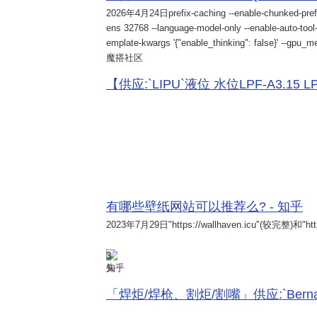
2026年4月24日
prefix-caching --enable-chunked-pref
ens 32768 --language-model-only --enable-auto-tool-
emplate-kwargs '{"enable_thinking": false}' --gpu_me
魔搭社区
【供应:`LIPU`液位 水位LPF-A3.15 LPF-
有哪些壁纸网站可以推荐么? - 知乎
2023年7月29日
"https://wallhaven.icu"(较完整)和"http
3
知乎
「焊炬/焊枪、割炬/割嘴」供应:`Bernard 