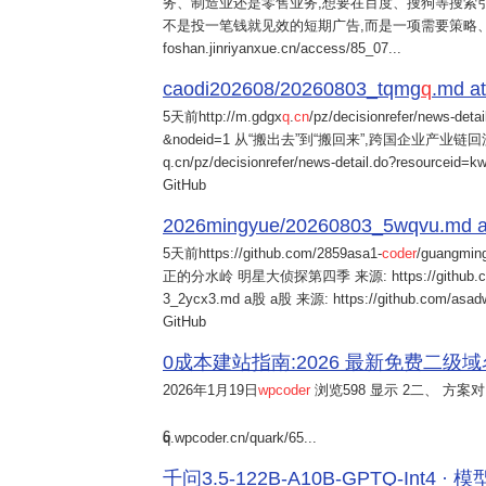
务、制造业还是零售业务,想要在百度、搜狗等搜索引
不是投一笔钱就见效的短期广告,而是一项需要策略
foshan.jinriyanxue.cn/access/85_07...
caodi202608/20260803_tqmg
q
.md at
5天前
http://m.gdgx
q
.
cn
/pz/decisionrefer/news-deta
&nodeid=1 从“搬出去”到“搬回来”,跨国企业产业链回流
q.cn/pz/decisionrefer/news-detail.do?resourceid=
GitHub
2026mingyue/20260803_5wqvu.md at
5天前
https://github.com/2859asa1-
coder
/guangmi
正的分水岭 明星大侦探第四季 来源: https://github.com/alb
3_2ycx3.md a股 a股 来源: https://github.com/asadw
GitHub
0成本建站指南:2026 最新免费二级域名申请与
2026年1月19日
wpcoder
浏览598 显示 2二、 方案对比:
6
q.wpcoder.cn/quark/65...
千问3.5-122B-A10B-GPTQ-Int4 · 