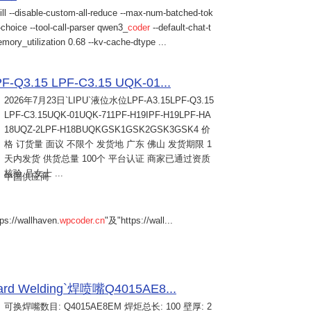
ill --disable-custom-all-reduce --max-num-batched-tok
choice --tool-call-parser qwen3_
coder
--default-chat-t
mory_utilization 0.68 --kv-cache-dtype ...
Q3.15 LPF-C3.15 UQK-01...
2026年7月23日
`LIPU`液位水位LPF-A3.15LPF-Q3.15
LPF-C3.15UQK-01UQK-711PF-H19IPF-H19LPF-HA
18UQZ-2LPF-H18BUQKGSK1GSK2GSK3GSK4 价
格 订货量 面议 不限个 发货地 广东 佛山 发货期限 1
天内发货 供货总量 100个 平台认证 商家已通过资质
核验 吕女士 ...
中国供应商
s://wallhaven.
wpcoder.cn
"及"https://wall...
Welding`焊喷嘴Q4015AE8...
可换焊嘴数目: Q4015AE8EM 焊炬总长: 100 壁厚: 2