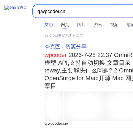



时间不限
所有网页和文件
站点内检索
网页
图片
资讯
视频
笔
百度为您找到以下结果
夸克圈 - 资源分享
wpcoder
2026-7-28 22:37 Omn
模型 API,支持自动切换 文章目录 显示
teway,主要解决什么问题? 2 OmniRou 
OpenSurge for Mac:开源 Ma
章目
q.wpcoder.cn/