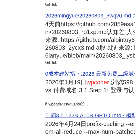
GitHub
2026mingyue/20260803_5wqvu.md at
4天前
https://github.com/2859asa
in/20260803_ro1xp.md
来源: https://github.com/albintuy
260803_2ycx3.md a股 a股 来源: ht
6lanyue/blob/main/20260803_iysb
GitHub
0成本建站指南:2026 最新免费二级域名申请与
2026年1月19日
wpcoder
浏览598
vs 付费域名 3.1 Step 1: 登录与认.
6
q.wpcoder.cn/quark/65...
千问3.5-122B-A10B-GPTQ-Int4 · 
2026年4月24日
prefix-caching --e
om-all-reduce --max-num-batche