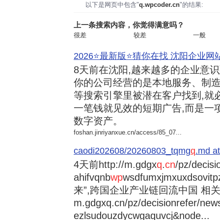
以下是网页中包含"
q.wpcoder.cn
"的结果:
上一条搜索内容，你觉得满意吗？
很差
较差
一般
2026⭐️最新版⭐️猜你在找 沈阳企业网站
8天前
在沈阳,越来越多的企业意
你的公司经营的是本地服务、制造
等搜索引擎里被潜在客户找到,就
一笔钱就见效的短期广告,而是一
数字资产。
foshan.jinriyanxue.cn/access/85_07...
caodi202608/20260803_tqmg
q
.md at
4天前
http://m.gdgx
q
.
cn
/pz/decisi
ahifvqnb
wp
wsdfumxjmxuxdsovi
来”,跨国企业产业链回流中国 相关资讯
m.gdgxq.cn/pz/decisionrefer/news
ezlsudouzdycwgaquvcj&node...