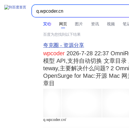



时间不限
所有网页和文件
站点内检索
网页
图片
资讯
视频
笔
百度为您找到以下结果
夸克圈 - 资源分享
wpcoder
2026-7-28 22:37 Omn
模型 API,支持自动切换 文章目录 显示
teway,主要解决什么问题? 2 OmniRou 
OpenSurge for Mac:开源 Ma
章目
q.wpcoder.cn/