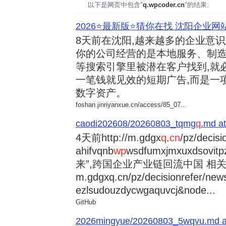
以下是网页中包含"
q.wpcoder.cn
"的结果:
2026⭐️最新版⭐️猜你在找 沈阳企业网站
8天前
在沈阳,越来越多的企业意
你的公司经营的是本地服务、制造
等搜索引擎里被潜在客户找到,就
一笔钱就见效的短期广告,而是一
数字资产。
foshan.jinriyanxue.cn/access/85_07...
caodi202608/20260803_tqmg
q
.md at
4天前
http://m.gdgx
q
.
cn
/pz/decisi
ahifvqnb
wp
wsdfumxjmxuxdsovi
来”,跨国企业产业链回流中国 相关资讯
m.gdgxq.cn/pz/decisionrefer/news
ezlsudouzdycwgaquvcj&node...
GitHub
2026mingyue/20260803_5wqvu.md at