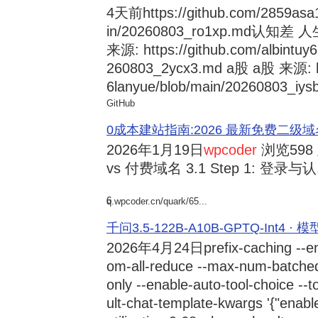
4天前
https://github.com/2859asa
in/20260803_ro1xp.md
来源: https://github.com/albintuy
260803_2ycx3.md a股 a股 来源: ht
6lanyue/blob/main/20260803_iysb
GitHub
0成本建站指南:2026 最新免费二级域名申请与
2026年1月19日
wpcoder
浏览598
vs 付费域名 3.1 Step 1: 登录与认.
6
q.wpcoder.cn/quark/65...
千问3.5-122B-A10B-GPTQ-Int4 · 
2026年4月24日
prefix-caching --e
om-all-reduce --max-num-batche
only --enable-auto-tool-choice --
ult-chat-template-kwargs '{"enabl