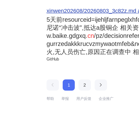
xinwen202608/20260803_3c82z.md at 
5天前
resourceid=ijehljfarnpeglx
尼诺“冲击波”,抵达a股铜企 相关资讯持
w.baike.gdgxq.
cn
/pz/decisionref
gurrzedakkkrucvzmywaotmfe
火,无人员伤亡,原因正在调查中 相
GitHub
1
2
帮助
举报
用户反馈
企业推广