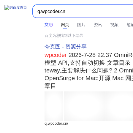



时间不限
所有网页和文件
站点内检索
网页
图片
资讯
视频
笔
百度为您找到以下结果
夸克圈 - 资源分享
wpcoder
2026-7-28 22:37 Omn
模型 API,支持自动切换 文章目录 显示
teway,主要解决什么问题? 2 OmniRou 
OpenSurge for Mac:开源 Ma
章目
q.wpcoder.cn/