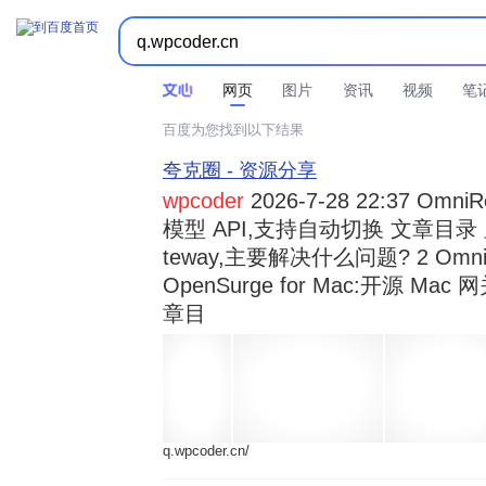



时间不限
所有网页和文件
站点内检索
网页
图片
资讯
视频
笔
百度为您找到以下结果
夸克圈 - 资源分享
wpcoder
2026-7-28 22:37 Omn
模型 API,支持自动切换 文章目录 显示
teway,主要解决什么问题? 2 OmniRou 
OpenSurge for Mac:开源 Ma
章目
q.wpcoder.cn/