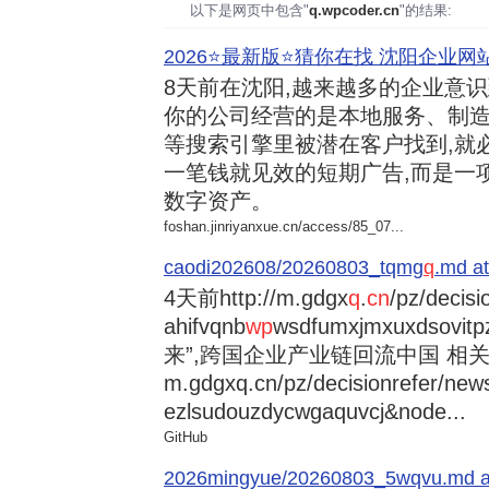
以下是网页中包含"
q.wpcoder.cn
"的结果:
2026⭐️最新版⭐️猜你在找 沈阳企业网站
8天前
在沈阳,越来越多的企业意
你的公司经营的是本地服务、制造
等搜索引擎里被潜在客户找到,就
一笔钱就见效的短期广告,而是一
数字资产。
foshan.jinriyanxue.cn/access/85_07...
caodi202608/20260803_tqmg
q
.md at
4天前
http://m.gdgx
q
.
cn
/pz/decisi
ahifvqnb
wp
wsdfumxjmxuxdsovi
来”,跨国企业产业链回流中国 相关资讯
m.gdgxq.cn/pz/decisionrefer/news
ezlsudouzdycwgaquvcj&node...
GitHub
2026mingyue/20260803_5wqvu.md at