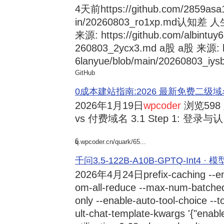
4天前
https://github.com/2859asa
in/20260803_ro1xp.md
来源: https://github.com/albintuy
260803_2ycx3.md a股 a股 来源: ht
6lanyue/blob/main/20260803_iysb
GitHub
0成本建站指南:2026 最新免费二级域名申请与
2026年1月19日
wpcoder
浏览598
vs 付费域名 3.1 Step 1: 登录与认.
6
q.wpcoder.cn/quark/65...
千问3.5-122B-A10B-GPTQ-Int4 · 
2026年4月24日
prefix-caching --e
om-all-reduce --max-num-batche
only --enable-auto-tool-choice --
ult-chat-template-kwargs '{"enabl