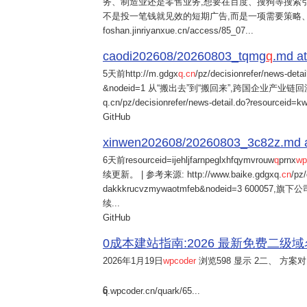
务、制造业还是零售业务,想要在百度、搜狗等搜索引
不是投一笔钱就见效的短期广告,而是一项需要策略
foshan.jinriyanxue.cn/access/85_07...
caodi202608/20260803_tqmg
q
.md at
5天前
http://m.gdgx
q
.
cn
/pz/decisionrefer/news-deta
&nodeid=1 从“搬出去”到“搬回来”,跨国企业产业链回流
q.cn/pz/decisionrefer/news-detail.do?resourceid=
GitHub
xinwen202608/20260803_3c82z.md at 
6天前
resourceid=ijehljfarnpeglxhfqymvrouw
q
prnx
wp
续更新。 | 参考来源: http://www.baike.gdgxq.
cn
/pz
dakkkrucvzmywaotmfeb&nodeid=3 60
续...
GitHub
0成本建站指南:2026 最新免费二级域名申请与
2026年1月19日
wpcoder
浏览598 显示 2二、 方案对比:
6
q.wpcoder.cn/quark/65...