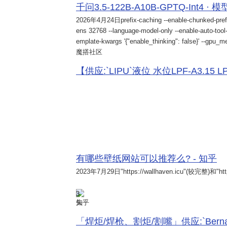
千问3.5-122B-A10B-GPTQ-Int4 · 
2026年4月24日
prefix-caching --enable-chunked-pref
ens 32768 --language-model-only --enable-auto-tool-
emplate-kwargs '{"enable_thinking": false}' --gpu_me
魔搭社区
【供应:`LIPU`液位 水位LPF-A3.15 LPF-
有哪些壁纸网站可以推荐么? - 知乎
2023年7月29日
"https://wallhaven.icu"(较完整)和"http
3
知乎
「焊炬/焊枪、割炬/割嘴」供应:`Bernard 