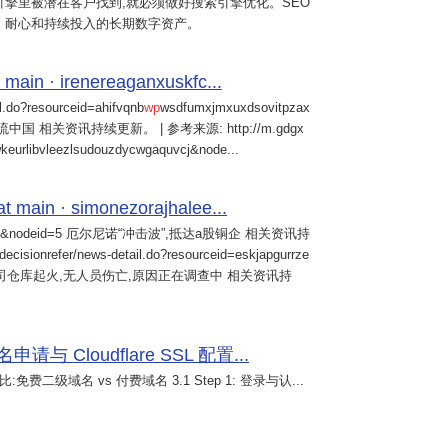
擎里被潜在客户找到,就必须做好搜索引擎优化。SEO
、耐心和持续投入的长期数字资产。
 main · irenereaganxuskfc...
il.do?resourceid=ahifvqnb
wp
wsdfumxjmxuxdsovitpzax
中国 相关资讯持续更新。 | 参考来源: http://m.gdgx
kwkeurlibvleezlsudouzdycwgaquvcj&node...
main · simonezorajhalee...
&nodeid=5 厄尔尼诺“冲击波”,抵达a股铜企 相关资讯持
/decisionrefer/news-detail.do?resourceid=eskjapgurrze
0057,旗下公司仓库起火,无人员伤亡,原因正在调查中 相关资讯持
 Cloudflare SSL 配置...
免费二级域名 vs 付费域名 3.1 Step 1: 登录与认...