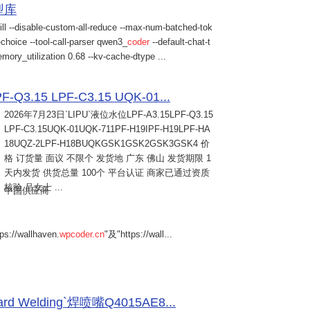
模型库
ill --disable-custom-all-reduce --max-num-batched-tok
choice --tool-call-parser qwen3_
coder
--default-chat-t
mory_utilization 0.68 --kv-cache-dtype ...
Q3.15 LPF-C3.15 UQK-01...
2026年7月23日
`LIPU`液位水位LPF-A3.15LPF-Q3.15
LPF-C3.15UQK-01UQK-711PF-H19IPF-H19LPF-HA
18UQZ-2LPF-H18BUQKGSK1GSK2GSK3GSK4 价
格 订货量 面议 不限个 发货地 广东 佛山 发货期限 1
天内发货 供货总量 100个 平台认证 商家已通过资质
核验 吕女士 ...
中国供应商
s://wallhaven.
wpcoder.cn
"及"https://wall...
Welding`焊喷嘴Q4015AE8...