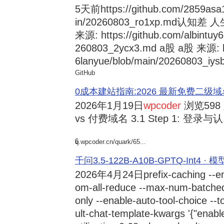
5天前
https://github.com/2859asa
in/20260803_ro1xp.md
来源: https://github.com/albintuy
260803_2ycx3.md a股 a股 来源: ht
6lanyue/blob/main/20260803_iysb
GitHub
0成本建站指南:2026 最新免费二级域名申请与
2026年1月19日
wpcoder
浏览598
vs 付费域名 3.1 Step 1: 登录与认.
6
q.wpcoder.cn/quark/65...
千问3.5-122B-A10B-GPTQ-Int4 · 
2026年4月24日
prefix-caching --e
om-all-reduce --max-num-batche
only --enable-auto-tool-choice --
ult-chat-template-kwargs '{"enabl