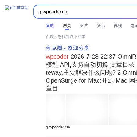



时间不限
所有网页和文件
站点内检索
网页
图片
资讯
视频
笔
百度为您找到以下结果
夸克圈 - 资源分享
wpcoder
2026-7-28 22:37 Omn
模型 API,支持自动切换 文章目录 显示
teway,主要解决什么问题? 2 OmniRou 
OpenSurge for Mac:开源 Ma
章目
q.wpcoder.cn/