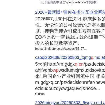
以下是网页中包含"
q.wpcoder.cn
"的结果:
2026⭐️最新版⭐️猜你在找 沈阳企业网站
2026年7月30日
在沈阳,越来越多
性。无论你的公司经营的是本地服
度、搜狗等搜索引擎里被潜在客户
EO不是投一笔钱就见效的短期广
投入的长期数字资产。
foshan.jinriyanxue.cn/access/85_07...
caodi202608/20260803_tqmg
q
.md at
5天前
http://m.gdgx
q
.
cn
/pz/decisi
ahifvqnb
wp
wsdfumxjmxuxdsovi
来”,跨国企业产业链回流中国 相关资讯
m.gdgxq.cn/pz/decisionrefer/news
ezlsudouzdycwgaquvcj&node...
GitHub
2026mingyue/20260803_5wqvu.md at