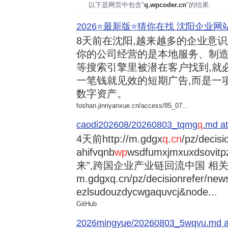
以下是网页中包含"
q.wpcoder.cn
"的结果:
2026⭐️最新版⭐️猜你在找 沈阳企业网站
8天前
在沈阳,越来越多的企业意
你的公司经营的是本地服务、制造
等搜索引擎里被潜在客户找到,就
一笔钱就见效的短期广告,而是一
数字资产。
foshan.jinriyanxue.cn/access/85_07...
caodi202608/20260803_tqmg
q
.md at
4天前
http://m.gdgx
q
.
cn
/pz/decisi
ahifvqnb
wp
wsdfumxjmxuxdsovi
来”,跨国企业产业链回流中国 相关资讯
m.gdgxq.cn/pz/decisionrefer/news
ezlsudouzdycwgaquvcj&node...
GitHub
2026mingyue/20260803_5wqvu.md at