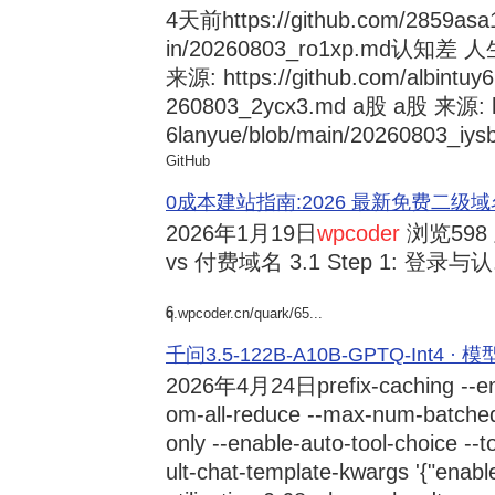
4天前
https://github.com/2859asa
in/20260803_ro1xp.md
来源: https://github.com/albintuy
260803_2ycx3.md a股 a股 来源: ht
6lanyue/blob/main/20260803_iysb
GitHub
0成本建站指南:2026 最新免费二级域名申请与
2026年1月19日
wpcoder
浏览598
vs 付费域名 3.1 Step 1: 登录与认.
6
q.wpcoder.cn/quark/65...
千问3.5-122B-A10B-GPTQ-Int4 · 
2026年4月24日
prefix-caching --e
om-all-reduce --max-num-batche
only --enable-auto-tool-choice --
ult-chat-template-kwargs '{"enabl