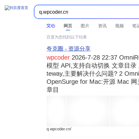



时间不限
所有网页和文件
站点内检索
网页
图片
资讯
视频
笔
百度为您找到以下结果
夸克圈 - 资源分享
wpcoder
2026-7-28 22:37 Omn
模型 API,支持自动切换 文章目录 显示
teway,主要解决什么问题? 2 OmniRou 
OpenSurge for Mac:开源 Ma
章目
q.wpcoder.cn/