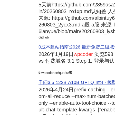
5天前
https://github.com/2859asa
in/20260803_ro1xp.md
来源: https://github.com/albintuy
260803_2ycx3.md a股 a股 来源: ht
6lanyue/blob/main/20260803_iysb
GitHub
0成本建站指南:2026 最新免费二级域名申请与
2026年1月19日
wpcoder
浏览598
vs 付费域名 3.1 Step 1: 登录与认.
6
q.wpcoder.cn/quark/65...
千问3.5-122B-A10B-GPTQ-Int4 · 
2026年4月24日
prefix-caching --e
om-all-reduce --max-num-batche
only --enable-auto-tool-choice --
ult-chat-template-kwargs '{"enabl