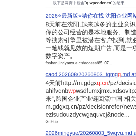
以下是网页中包含"
q.wpcoder.cn
"的结果:
2026⭐️最新版⭐️猜你在找 沈阳企业网站
8天前
在沈阳,越来越多的企业意
你的公司经营的是本地服务、制造
等搜索引擎里被潜在客户找到,就
一笔钱就见效的短期广告,而是一
数字资产。
foshan.jinriyanxue.cn/access/85_07...
caodi202608/20260803_tqmg
q
.md at
4天前
http://m.gdgx
q
.
cn
/pz/decisi
ahifvqnb
wp
wsdfumxjmxuxdsovi
来”,跨国企业产业链回流中国 相关资讯
m.gdgxq.cn/pz/decisionrefer/news
ezlsudouzdycwgaquvcj&node...
GitHub
2026mingyue/20260803_5wqvu.md at