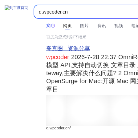



时间不限
所有网页和文件
站点内检索
网页
图片
资讯
视频
笔
百度为您找到以下结果
夸克圈 - 资源分享
wpcoder
2026-7-28 22:37 Omn
模型 API,支持自动切换 文章目录 显示
teway,主要解决什么问题? 2 OmniRou 
OpenSurge for Mac:开源 Ma
章目
q.wpcoder.cn/