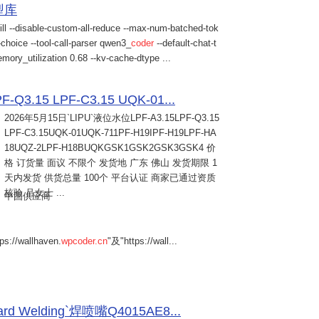
模型库
ill --disable-custom-all-reduce --max-num-batched-tok
choice --tool-call-parser qwen3_
coder
--default-chat-t
mory_utilization 0.68 --kv-cache-dtype ...
Q3.15 LPF-C3.15 UQK-01...
2026年5月15日
`LIPU`液位水位LPF-A3.15LPF-Q3.15
LPF-C3.15UQK-01UQK-711PF-H19IPF-H19LPF-HA
18UQZ-2LPF-H18BUQKGSK1GSK2GSK3GSK4 价
格 订货量 面议 不限个 发货地 广东 佛山 发货期限 1
天内发货 供货总量 100个 平台认证 商家已通过资质
核验 吕女士 ...
中国供应商
s://wallhaven.
wpcoder.cn
"及"https://wall...
Welding`焊喷嘴Q4015AE8...