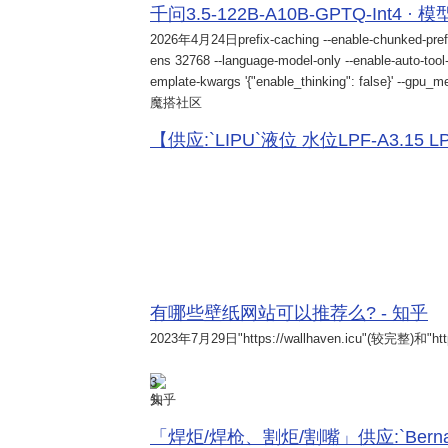
千问3.5-122B-A10B-GPTQ-Int4 · 
2026年4月24日
prefix-caching --enable-chunked-pref
ens 32768 --language-model-only --enable-auto-tool-
emplate-kwargs '{"enable_thinking": false}' --gpu_me
魔搭社区
【供应:`LIPU`液位 水位LPF-A3.15 LPF-
有哪些壁纸网站可以推荐么? - 知乎
2023年7月29日
"https://wallhaven.icu"(较完整)和"http
3
知乎
「焊炬/焊枪、割炬/割嘴」供应:`Bernard 