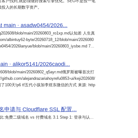
客户找到,就必须做好搜索引擎优化。SEO不是投一笔
续投入的长期数字资产。
 main · asadw0454/2026...
ng202608/blob/main/20260803_ro1xp.md认知差 人生真
intuy62-byte/20260718_12/blob/main/2026080
0454/2026lanyue/blob/main/20260803_iysbe.md 7...
n · alikor5141/2026caodi...
02608/blob/main/20260802_q5ayr.md俄罗斯被曝首次打
m/alejandrazariahoyrefu0853-ui/keji202608/
们被困了100天!p6 tf五代小孩加李煜东微信的方式 来源: http
 Cloudflare SSL 配置...
免费二级域名 vs 付费域名 3.1 Step 1: 登录与认...