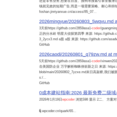
还是零售业务,想要在百度、搜狗等搜索引擎里被潜在
钱就见效的短期广告,而是一项需要策略、耐心和持
foshan.jinriyanxue.cn/access/85_07...
2026mingyue/20260803_5wqvu.md at
3天前
https://github.com/2859asa1-
coder
/guangmi
正的分水岭 明星大侦探第四季 来源: https://github.com/alb
3_2ycx3.md a股 a股 来源: https://github.com/asadw
GitHub
2026caodi/20260801_q79zw.md at mai
5天前
https://github.com/2859asa1-
coder
/xinwen2
击美国防企业 万字解析蜘蛛侠崭新之日 来源: https://github.co
blob/main/20260802_7yzxe.md末日高架桥,我
s:/...
GitHub
0成本建站指南:2026 最新免费二级域名申请与
2026年1月19日
wpcoder
浏览598 显示 2二、 方案对比:
6
q.wpcoder.cn/quark/65...