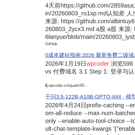
4天前
https://github.com/2859asa
in/20260803_ro1xp.md
来源: https://github.com/albintuy
260803_2ycx3.md a股 a股 来源: ht
6lanyue/blob/main/20260803_iysb
GitHub
0成本建站指南:2026 最新免费二级域名申请与
2026年1月19日
wpcoder
浏览598
vs 付费域名 3.1 Step 1: 登录与认.
6
q.wpcoder.cn/quark/65...
千问3.5-122B-A10B-GPTQ-Int4 · 
2026年4月24日
prefix-caching --e
om-all-reduce --max-num-batche
only --enable-auto-tool-choice --
ult-chat-template-kwargs '{"enabl