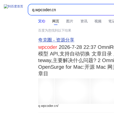



时间不限
所有网页和文件
站点内检索
网页
图片
资讯
视频
笔
百度为您找到以下结果
夸克圈 - 资源分享
wpcoder
2026-7-28 22:37 Omn
模型 API,支持自动切换 文章目录 显示
teway,主要解决什么问题? 2 OmniRou 
OpenSurge for Mac:开源 Ma
章目
q.wpcoder.cn/