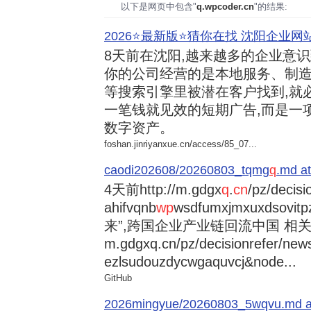
以下是网页中包含"
q.wpcoder.cn
"的结果:
2026⭐️最新版⭐️猜你在找 沈阳企业网站
8天前
在沈阳,越来越多的企业意
你的公司经营的是本地服务、制造
等搜索引擎里被潜在客户找到,就
一笔钱就见效的短期广告,而是一
数字资产。
foshan.jinriyanxue.cn/access/85_07...
caodi202608/20260803_tqmg
q
.md at
4天前
http://m.gdgx
q
.
cn
/pz/decisi
ahifvqnb
wp
wsdfumxjmxuxdsovi
来”,跨国企业产业链回流中国 相关资讯
m.gdgxq.cn/pz/decisionrefer/news
ezlsudouzdycwgaquvcj&node...
GitHub
2026mingyue/20260803_5wqvu.md at