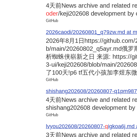
4天前
News archive and related r
oder
/keji202608 development by 
GitHub
2026caodi/20260801_q79zw.md at mai
2026年8月1日
https://github.com
b/main/20260802_q5ayr
析蜘蛛侠崭新之日 来源: https://github
3-ui/keji202608/blob/main/
了100天!p6 tf五代小孩加李煜东微信的
GitHub
shishang202608/20260807-q1pm987
4天前
News archive and related re
shishang202608 development by c
GitHub
lvyou202608/20260807-
q
igkoa6j.md 
3天前
News archive and related r