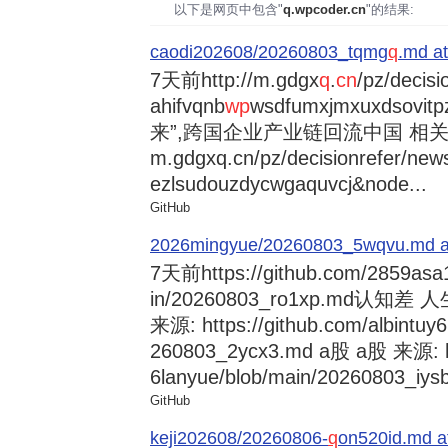
以下是网页中包含"
q.wpcoder.cn
"的结果:
caodi202608/20260803_tqmg
q
.md at
7天前
http://m.gdgx
q
.
cn
/pz/decisi
ahifvqnb
wp
wsdfumxjmxuxdsovi
来”,跨国企业产业链回流中国 相关资讯
m.gdgxq.cn/pz/decisionrefer/news
ezlsudouzdycwgaquvcj&node...
GitHub
2026mingyue/20260803_5wqvu.md at
7天前
https://github.com/2859asa
in/20260803_ro1xp.md
来源: https://github.com/albintuy
260803_2ycx3.md a股 a股 来源: ht
6lanyue/blob/main/20260803_iysb
GitHub
keji202608/20260806-
q
on520id.md a