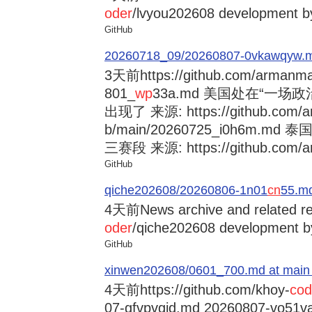
oder
/lvyou202608 development by
GitHub
20260718_09/20260807-0vkawqyw.md a
3天前
https://github.com/armanm
801_
wp
33a.md 美国处在“一
出现了 来源: https://github.com/a
b/main/20260725_i0h6m.md
三赛段 来源: https://github.com/ar
GitHub
qiche202608/20260806-1n01
cn
55.md
4天前
News archive and related r
oder
/qiche202608 development by
GitHub
xinwen202608/0601_700.md at main · 
4天前
https://github.com/khoy-
cod
07-gfvpvgjd.md 20260807-v