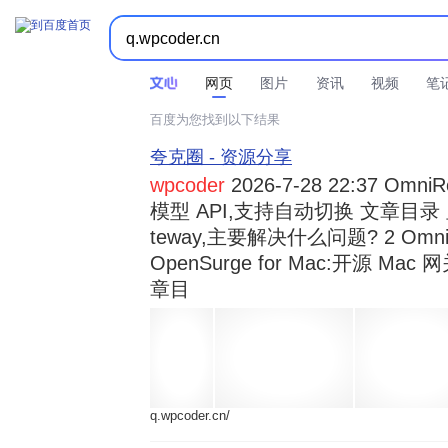



时间不限
所有网页和文件
站点内检索
网页
图片
资讯
视频
笔
百度为您找到以下结果
夸克圈 - 资源分享
wpcoder
2026-7-28 22:37 Omn
模型 API,支持自动切换 文章目录 显示
teway,主要解决什么问题? 2 OmniRou 
OpenSurge for Mac:开源 Ma
章目
q.wpcoder.cn/