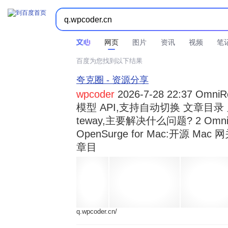



时间不限
所有网页和文件
站点内检索
网页
图片
资讯
视频
笔
百度为您找到以下结果
夸克圈 - 资源分享
wpcoder
2026-7-28 22:37 Omn
模型 API,支持自动切换 文章目录 显示
teway,主要解决什么问题? 2 OmniRou 
OpenSurge for Mac:开源 Ma
章目
q.wpcoder.cn/