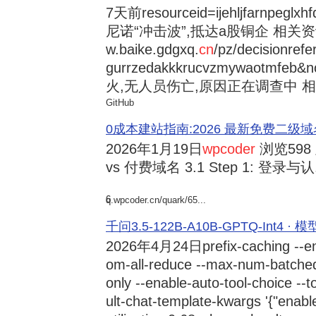
7天前
resourceid=ijehljfarnpeglx
尼诺“冲击波”,抵达a股铜企 相关资讯持
w.baike.gdgxq.
cn
/pz/decisionref
gurrzedakkkrucvzmywaotmfe
火,无人员伤亡,原因正在调查中 相
GitHub
0成本建站指南:2026 最新免费二级域名申请与
2026年1月19日
wpcoder
浏览598
vs 付费域名 3.1 Step 1: 登录与认.
6
q.wpcoder.cn/quark/65...
千问3.5-122B-A10B-GPTQ-Int4 · 
2026年4月24日
prefix-caching --e
om-all-reduce --max-num-batche
only --enable-auto-tool-choice --
ult-chat-template-kwargs '{"enabl