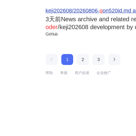
keji202608/20260806-
q
on520id.md a
3天前
News archive and related r
oder
/keji202608 development by 
GitHub
1
2
3
帮助
举报
用户反馈
企业推广