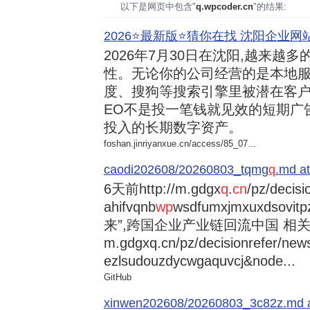
以下是网页中包含"
q.wpcoder.cn
"的结果:
2026⭐️最新版⭐️猜你在找 沈阳企业网站
2026年7月30日
在沈阳,越来越多
性。无论你的公司经营的是本地服
度、搜狗等搜索引擎里被潜在客户
EO不是投一笔钱就见效的短期广
投入的长期数字资产。
foshan.jinriyanxue.cn/access/85_07...
caodi202608/20260803_tqmg
q
.md at
6天前
http://m.gdgx
q
.
cn
/pz/decisi
ahifvqnb
wp
wsdfumxjmxuxdsovi
来”,跨国企业产业链回流中国 相关资讯
m.gdgxq.cn/pz/decisionrefer/news
ezlsudouzdycwgaquvcj&node...
GitHub
xinwen202608/20260803_3c82z.md at 