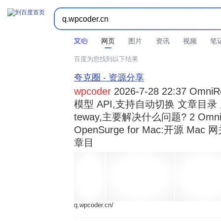



时间不限
所有网页和文件
站点内检索
网页
图片
资讯
视频
笔
百度为您找到以下结果
夸克圈 - 资源分享
wpcoder
2026-7-28 22:37 Omn
模型 API,支持自动切换 文章目录 显示
teway,主要解决什么问题? 2 OmniRou 
OpenSurge for Mac:开源 Ma
章目
q.wpcoder.cn/