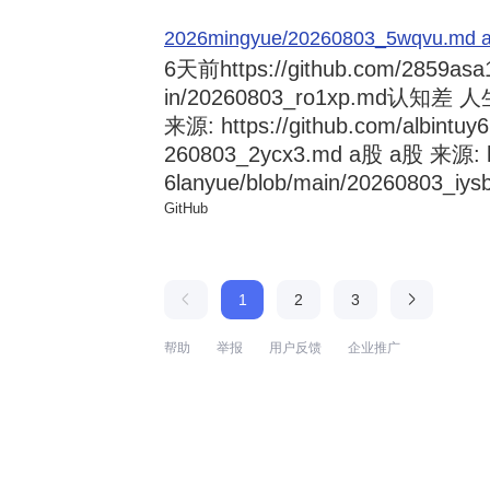
2026mingyue/20260803_5wqvu.md at
6天前
https://github.com/2859asa
in/20260803_ro1xp.md
来源: https://github.com/albintuy
260803_2ycx3.md a股 a股 来源: ht
6lanyue/blob/main/20260803_iysb
GitHub
1
2
3
帮助
举报
用户反馈
企业推广