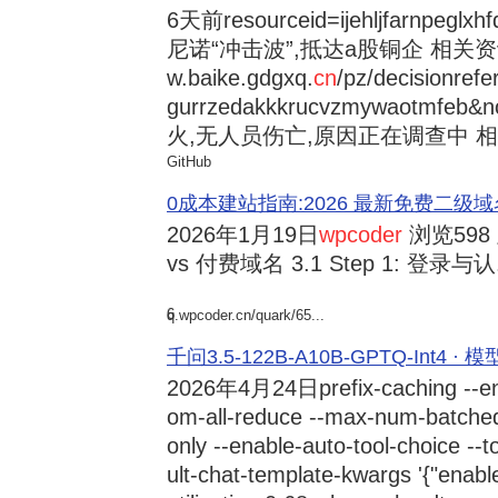
6天前
resourceid=ijehljfarnpeglx
尼诺“冲击波”,抵达a股铜企 相关资讯持
w.baike.gdgxq.
cn
/pz/decisionref
gurrzedakkkrucvzmywaotmfe
火,无人员伤亡,原因正在调查中 相
GitHub
0成本建站指南:2026 最新免费二级域名申请与
2026年1月19日
wpcoder
浏览598
vs 付费域名 3.1 Step 1: 登录与认.
6
q.wpcoder.cn/quark/65...
千问3.5-122B-A10B-GPTQ-Int4 · 
2026年4月24日
prefix-caching --e
om-all-reduce --max-num-batche
only --enable-auto-tool-choice --
ult-chat-template-kwargs '{"enabl