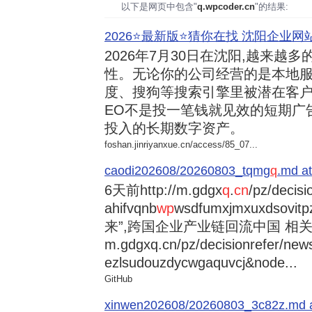
以下是网页中包含"
q.wpcoder.cn
"的结果:
2026⭐️最新版⭐️猜你在找 沈阳企业网站
2026年7月30日
在沈阳,越来越多
性。无论你的公司经营的是本地服
度、搜狗等搜索引擎里被潜在客户
EO不是投一笔钱就见效的短期广
投入的长期数字资产。
foshan.jinriyanxue.cn/access/85_07...
caodi202608/20260803_tqmg
q
.md at
6天前
http://m.gdgx
q
.
cn
/pz/decisi
ahifvqnb
wp
wsdfumxjmxuxdsovi
来”,跨国企业产业链回流中国 相关资讯
m.gdgxq.cn/pz/decisionrefer/news
ezlsudouzdycwgaquvcj&node...
GitHub
xinwen202608/20260803_3c82z.md at 