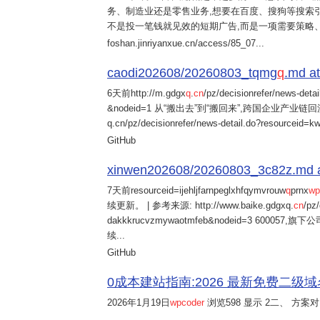
务、制造业还是零售业务,想要在百度、搜狗等搜索引
不是投一笔钱就见效的短期广告,而是一项需要策略
foshan.jinriyanxue.cn/access/85_07...
caodi202608/20260803_tqmg
q
.md at
6天前
http://m.gdgx
q
.
cn
/pz/decisionrefer/news-deta
&nodeid=1 从“搬出去”到“搬回来”,跨国企业产业链回流
q.cn/pz/decisionrefer/news-detail.do?resourceid=
GitHub
xinwen202608/20260803_3c82z.md at 
7天前
resourceid=ijehljfarnpeglxhfqymvrouw
q
prnx
wp
续更新。 | 参考来源: http://www.baike.gdgxq.
cn
/pz
dakkkrucvzmywaotmfeb&nodeid=3 60
续...
GitHub
0成本建站指南:2026 最新免费二级域名申请与
2026年1月19日
wpcoder
浏览598 显示 2二、 方案对比: