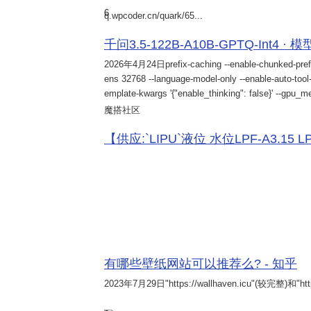
6
q.wpcoder.cn/quark/65...
千问3.5-122B-A10B-GPTQ-Int4 · 
2026年4月24日
prefix-caching --enable-chunked-pref
ens 32768 --language-model-only --enable-auto-tool-
emplate-kwargs '{"enable_thinking": false}' --gpu_me
魔搭社区
【供应:`LIPU`液位 水位LPF-A3.15 LPF-
有哪些壁纸网站可以推荐么? - 知乎
2023年7月29日
"https://wallhaven.icu"(较完整)和"http