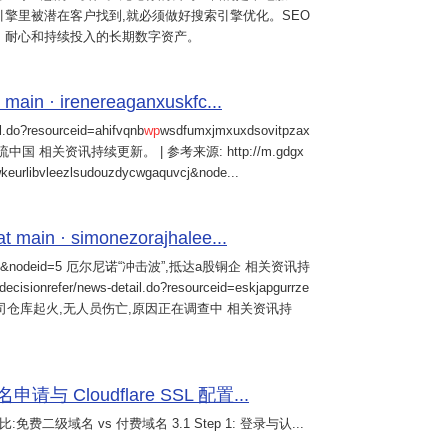
擎里被潜在客户找到,就必须做好搜索引擎优化。SEO
、耐心和持续投入的长期数字资产。
 main · irenereaganxuskfc...
il.do?resourceid=ahifvqnb
wp
wsdfumxjmxuxdsovitpzax
中国 相关资讯持续更新。 | 参考来源: http://m.gdgx
kwkeurlibvleezlsudouzdycwgaquvcj&node...
main · simonezorajhalee...
&nodeid=5 厄尔尼诺“冲击波”,抵达a股铜企 相关资讯持
/decisionrefer/news-detail.do?resourceid=eskjapgurrze
0057,旗下公司仓库起火,无人员伤亡,原因正在调查中 相关资讯持
 Cloudflare SSL 配置...
免费二级域名 vs 付费域名 3.1 Step 1: 登录与认...