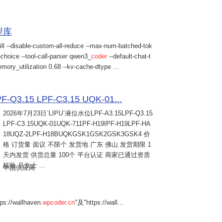
模型库
ill --disable-custom-all-reduce --max-num-batched-tok
choice --tool-call-parser qwen3_
coder
--default-chat-t
mory_utilization 0.68 --kv-cache-dtype ...
Q3.15 LPF-C3.15 UQK-01...
2026年7月23日
`LIPU`液位水位LPF-A3.15LPF-Q3.15
LPF-C3.15UQK-01UQK-711PF-H19IPF-H19LPF-HA
18UQZ-2LPF-H18BUQKGSK1GSK2GSK3GSK4 价
格 订货量 面议 不限个 发货地 广东 佛山 发货期限 1
天内发货 供货总量 100个 平台认证 商家已通过资质
核验 吕女士 ...
中国供应商
s://wallhaven.
wpcoder.cn
"及"https://wall...