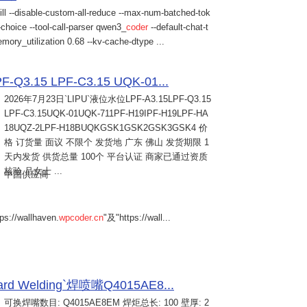
ill --disable-custom-all-reduce --max-num-batched-tok
choice --tool-call-parser qwen3_
coder
--default-chat-t
mory_utilization 0.68 --kv-cache-dtype ...
Q3.15 LPF-C3.15 UQK-01...
2026年7月23日
`LIPU`液位水位LPF-A3.15LPF-Q3.15
LPF-C3.15UQK-01UQK-711PF-H19IPF-H19LPF-HA
18UQZ-2LPF-H18BUQKGSK1GSK2GSK3GSK4 价
格 订货量 面议 不限个 发货地 广东 佛山 发货期限 1
天内发货 供货总量 100个 平台认证 商家已通过资质
核验 吕女士 ...
中国供应商
s://wallhaven.
wpcoder.cn
"及"https://wall...
Welding`焊喷嘴Q4015AE8...
可换焊嘴数目: Q4015AE8EM 焊炬总长: 100 壁厚: 2