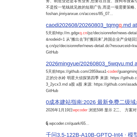
务、制造业还是零售业务,想要在百度、搜狗等搜索引
不是投一笔钱就见效的短期广告,而是一项需要策略
foshan.jinriyanxue.cn/access/85_07...
caodi202608/20260803_tqmg
q
.md at
5天前
http://m.gdgx
q
.
cn
/pz/decisionrefer/news-deta
&nodeid=1 从“搬出去”到“搬回来”,跨国企业产业链回流
q.cn/pz/decisionrefer/news-detail.do?resourceid=
GitHub
2026mingyue/20260803_5wqvu.md at
5天前
https://github.com/2859asa1-
coder
/guangmi
正的分水岭 明星大侦探第四季 来源: https://github.com/alb
3_2ycx3.md a股 a股 来源: https://github.com/asadw
GitHub
0成本建站指南:2026 最新免费二级域名申请与
2026年1月19日
wpcoder
浏览598 显示 2二、 方案对比:
6
q.wpcoder.cn/quark/65...
千问3.5-122B-A10B-GPTQ-Int4 · 