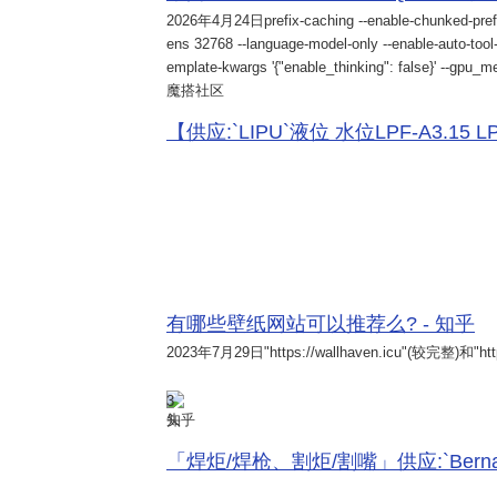
2026年4月24日
prefix-caching --enable-chunked-pref
ens 32768 --language-model-only --enable-auto-tool-
emplate-kwargs '{"enable_thinking": false}' --gpu_me
魔搭社区
【供应:`LIPU`液位 水位LPF-A3.15 LPF-
有哪些壁纸网站可以推荐么? - 知乎
2023年7月29日
"https://wallhaven.icu"(较完整)和"http
3
知乎
「焊炬/焊枪、割炬/割嘴」供应:`Bernard 