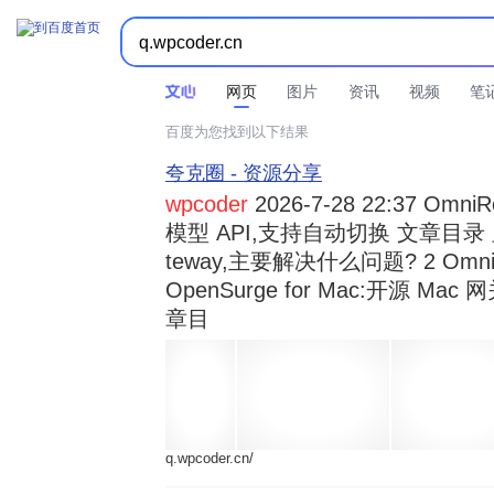



时间不限
所有网页和文件
站点内检索
网页
图片
资讯
视频
笔
百度为您找到以下结果
夸克圈 - 资源分享
wpcoder
2026-7-28 22:37 Omn
模型 API,支持自动切换 文章目录 显示
teway,主要解决什么问题? 2 OmniRou 
OpenSurge for Mac:开源 Ma
章目
q.wpcoder.cn/