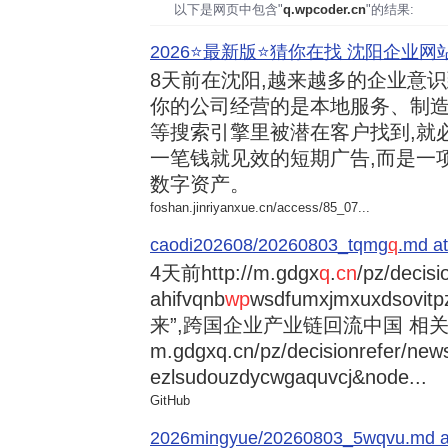
以下是网页中包含"
q.wpcoder.cn
"的结果:
2026⭐️最新版⭐️猜你在找 沈阳企业网站
8天前
在沈阳,越来越多的企业意
你的公司经营的是本地服务、制造
等搜索引擎里被潜在客户找到,就
一笔钱就见效的短期广告,而是一
数字资产。
foshan.jinriyanxue.cn/access/85_07...
caodi202608/20260803_tqmg
q
.md at
4天前
http://m.gdgx
q
.
cn
/pz/decisi
ahifvqnb
wp
wsdfumxjmxuxdsovi
来”,跨国企业产业链回流中国 相关资讯
m.gdgxq.cn/pz/decisionrefer/news
ezlsudouzdycwgaquvcj&node...
GitHub
2026mingyue/20260803_5wqvu.md at