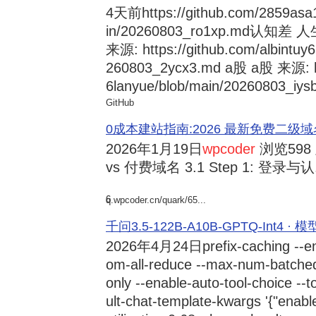
4天前
https://github.com/2859asa
in/20260803_ro1xp.md
来源: https://github.com/albintuy
260803_2ycx3.md a股 a股 来源: ht
6lanyue/blob/main/20260803_iysb
GitHub
0成本建站指南:2026 最新免费二级域名申请与
2026年1月19日
wpcoder
浏览598
vs 付费域名 3.1 Step 1: 登录与认.
6
q.wpcoder.cn/quark/65...
千问3.5-122B-A10B-GPTQ-Int4 · 
2026年4月24日
prefix-caching --e
om-all-reduce --max-num-batche
only --enable-auto-tool-choice --
ult-chat-template-kwargs '{"enabl