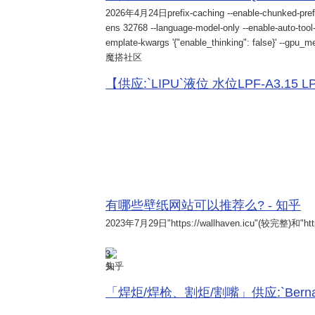
2026年4月24日
prefix-caching --enable-chunked-pref
ens 32768 --language-model-only --enable-auto-tool-
emplate-kwargs '{"enable_thinking": false}' --gpu_me
魔搭社区
【供应:`LIPU`液位 水位LPF-A3.15 LPF-
有哪些壁纸网站可以推荐么? - 知乎
2023年7月29日
"https://wallhaven.icu"(较完整)和"http
3
知乎
「焊炬/焊枪、割炬/割嘴」供应:`Bernard 