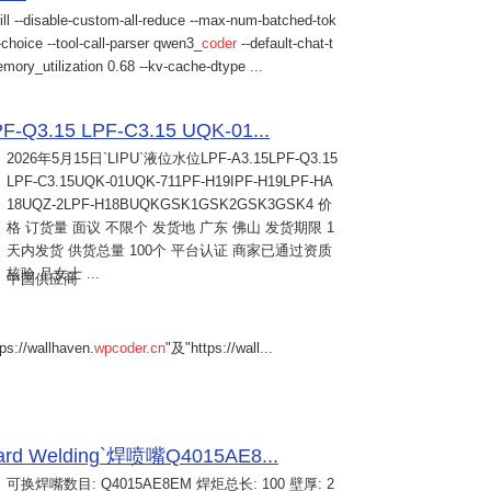
ill --disable-custom-all-reduce --max-num-batched-tok
choice --tool-call-parser qwen3_
coder
--default-chat-t
mory_utilization 0.68 --kv-cache-dtype ...
Q3.15 LPF-C3.15 UQK-01...
2026年5月15日
`LIPU`液位水位LPF-A3.15LPF-Q3.15
LPF-C3.15UQK-01UQK-711PF-H19IPF-H19LPF-HA
18UQZ-2LPF-H18BUQKGSK1GSK2GSK3GSK4 价
格 订货量 面议 不限个 发货地 广东 佛山 发货期限 1
天内发货 供货总量 100个 平台认证 商家已通过资质
核验 吕女士 ...
中国供应商
s://wallhaven.
wpcoder.cn
"及"https://wall...
Welding`焊喷嘴Q4015AE8...
可换焊嘴数目: Q4015AE8EM 焊炬总长: 100 壁厚: 2