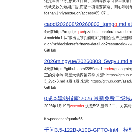
还是零售业务,想要在百度、搜狗等搜索引擎里被潜在
钱就见效的短期广告,而是一项需要策略、耐心和持
foshan.jinriyanxue.cn/access/85_07...
caodi202608/20260803_tqmg
q
.md at
4天前
http://m.gdgx
q
.
cn
/pz/decisionrefer/news-deta
&nodeid=1 从“搬出去”到“搬回来”,跨国企业产业链回流
q.cn/pz/decisionrefer/news-detail.do?resourceid=
GitHub
2026mingyue/20260803_5wqvu.md at
4天前
https://github.com/2859asa1-
coder
/guangmi
正的分水岭 明星大侦探第四季 来源: https://github.com/alb
3_2ycx3.md a股 a股 来源: https://github.com/asadw
GitHub
0成本建站指南:2026 最新免费二级域名申请与
2026年1月19日
wpcoder
浏览598 显示 2二、 方案对比:
6
q.wpcoder.cn/quark/65...
千问3.5-122B-A10B-GPTQ-Int4 · 