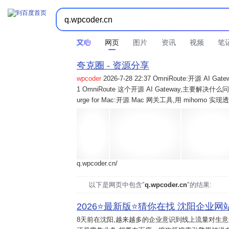
网页
图片
资讯
视频
笔
夸克圈 - 资源分享
wpcoder
2026-7-28 22:37 OmniRoute:开源 
1 OmniRoute 这个开源 AI Gateway,主要解决什么问题? 2
urge for Mac:开源 Mac 网关工具,用 mihomo 
q.wpcoder.cn/
以下是网页中包含"
q.wpcoder.cn
"的结果:
2026⭐️最新版⭐️猜你在找 沈阳企业网站
8天前
在沈阳,越来越多的企业意识到线上流量对生