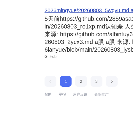
2026mingyue/20260803_5wqvu.md at
5天前
https://github.com/2859asa
in/20260803_ro1xp.md
来源: https://github.com/albintuy
260803_2ycx3.md a股 a股 来源: ht
6lanyue/blob/main/20260803_iysb
GitHub
1
2
3
帮助
举报
用户反馈
企业推广