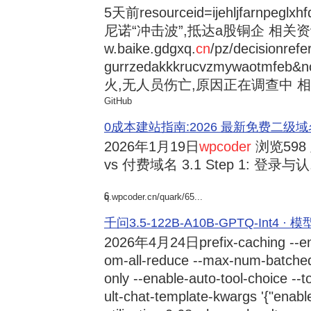
5天前
resourceid=ijehljfarnpeglx
尼诺“冲击波”,抵达a股铜企 相关资讯持
w.baike.gdgxq.
cn
/pz/decisionref
gurrzedakkkrucvzmywaotmfe
火,无人员伤亡,原因正在调查中 相
GitHub
0成本建站指南:2026 最新免费二级域名申请与
2026年1月19日
wpcoder
浏览598
vs 付费域名 3.1 Step 1: 登录与认.
6
q.wpcoder.cn/quark/65...
千问3.5-122B-A10B-GPTQ-Int4 · 
2026年4月24日
prefix-caching --e
om-all-reduce --max-num-batche
only --enable-auto-tool-choice --
ult-chat-template-kwargs '{"enabl