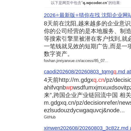
以下是网页中包含"
q.wpcoder.cn
"的结果:
2026⭐️最新版⭐️猜你在找 沈阳企业网站
8天前
在沈阳,越来越多的企业意
你的公司经营的是本地服务、制造
等搜索引擎里被潜在客户找到,就
一笔钱就见效的短期广告,而是一
数字资产。
foshan.jinriyanxue.cn/access/85_07...
caodi202608/20260803_tqmg
q
.md at
4天前
http://m.gdgx
q
.
cn
/pz/decisi
ahifvqnb
wp
wsdfumxjmxuxdsovi
来”,跨国企业产业链回流中国 相关资讯
m.gdgxq.cn/pz/decisionrefer/news
ezlsudouzdycwgaquvcj&node...
GitHub
xinwen202608/20260803_3c82z.md at 