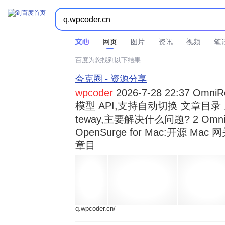



时间不限
所有网页和文件
站点内检索
网页
图片
资讯
视频
笔
百度为您找到以下结果
夸克圈 - 资源分享
wpcoder
2026-7-28 22:37 Omn
模型 API,支持自动切换 文章目录 显示
teway,主要解决什么问题? 2 OmniRou 
OpenSurge for Mac:开源 Ma
章目
q.wpcoder.cn/