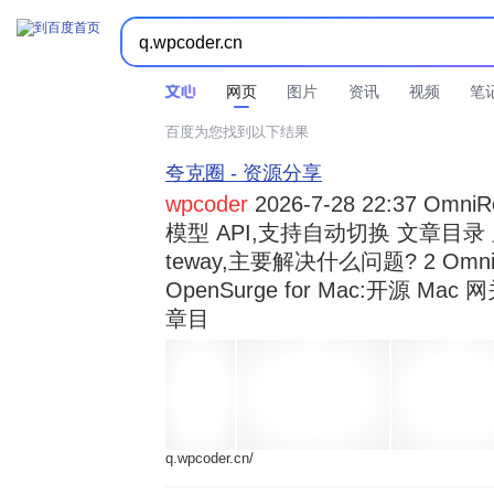



时间不限
所有网页和文件
站点内检索
网页
图片
资讯
视频
笔
百度为您找到以下结果
夸克圈 - 资源分享
wpcoder
2026-7-28 22:37 Omn
模型 API,支持自动切换 文章目录 显示
teway,主要解决什么问题? 2 OmniRou 
OpenSurge for Mac:开源 Ma
章目
q.wpcoder.cn/