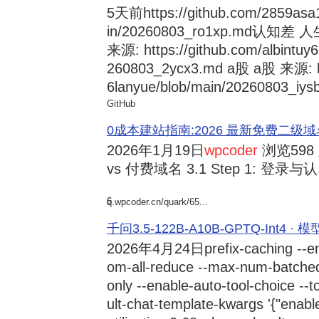
5天前
https://github.com/2859asa
in/20260803_ro1xp.md
来源: https://github.com/albintuy
260803_2ycx3.md a股 a股 来源: ht
6lanyue/blob/main/20260803_iysb
GitHub
0成本建站指南:2026 最新免费二级域名申请与
2026年1月19日
wpcoder
浏览598
vs 付费域名 3.1 Step 1: 登录与认.
6
q.wpcoder.cn/quark/65...
千问3.5-122B-A10B-GPTQ-Int4 · 
2026年4月24日
prefix-caching --e
om-all-reduce --max-num-batche
only --enable-auto-tool-choice --
ult-chat-template-kwargs '{"enabl