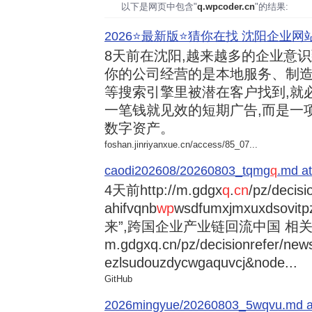
以下是网页中包含"
q.wpcoder.cn
"的结果:
2026⭐️最新版⭐️猜你在找 沈阳企业网站
8天前
在沈阳,越来越多的企业意
你的公司经营的是本地服务、制造
等搜索引擎里被潜在客户找到,就
一笔钱就见效的短期广告,而是一
数字资产。
foshan.jinriyanxue.cn/access/85_07...
caodi202608/20260803_tqmg
q
.md at
4天前
http://m.gdgx
q
.
cn
/pz/decisi
ahifvqnb
wp
wsdfumxjmxuxdsovi
来”,跨国企业产业链回流中国 相关资讯
m.gdgxq.cn/pz/decisionrefer/news
ezlsudouzdycwgaquvcj&node...
GitHub
2026mingyue/20260803_5wqvu.md at