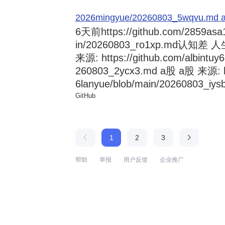
2026mingyue/20260803_5wqvu.md at
6天前
https://github.com/2859asa
in/20260803_ro1xp.md
来源: https://github.com/albintuy
260803_2ycx3.md a股 a股 来源: ht
6lanyue/blob/main/20260803_iysb
GitHub
1
2
3
帮助
举报
用户反馈
企业推广