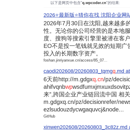
以下是网页中包含"
q.wpcoder.cn
"的结果:
2026⭐️最新版⭐️猜你在找 沈阳企业网站
2026年7月30日
在沈阳,越来越多
性。无论你的公司经营的是本地服
度、搜狗等搜索引擎里被潜在客户
EO不是投一笔钱就见效的短期广
投入的长期数字资产。
foshan.jinriyanxue.cn/access/85_07...
caodi202608/20260803_tqmg
q
.md at
6天前
http://m.gdgx
q
.
cn
/pz/decisi
ahifvqnb
wp
wsdfumxjmxuxdsovi
来”,跨国企业产业链回流中国 相关资讯
m.gdgxq.cn/pz/decisionrefer/news
ezlsudouzdycwgaquvcj&node...
GitHub
xinwen202608/20260803_3c82z.md at 