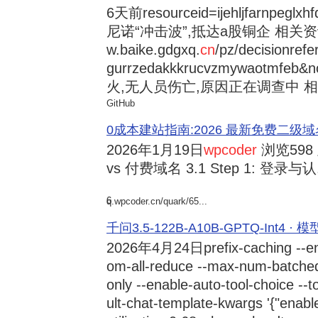
6天前
resourceid=ijehljfarnpeglx
尼诺“冲击波”,抵达a股铜企 相关资讯持
w.baike.gdgxq.
cn
/pz/decisionref
gurrzedakkkrucvzmywaotmfe
火,无人员伤亡,原因正在调查中 相
GitHub
0成本建站指南:2026 最新免费二级域名申请与
2026年1月19日
wpcoder
浏览598
vs 付费域名 3.1 Step 1: 登录与认.
6
q.wpcoder.cn/quark/65...
千问3.5-122B-A10B-GPTQ-Int4 · 
2026年4月24日
prefix-caching --e
om-all-reduce --max-num-batche
only --enable-auto-tool-choice --
ult-chat-template-kwargs '{"enabl