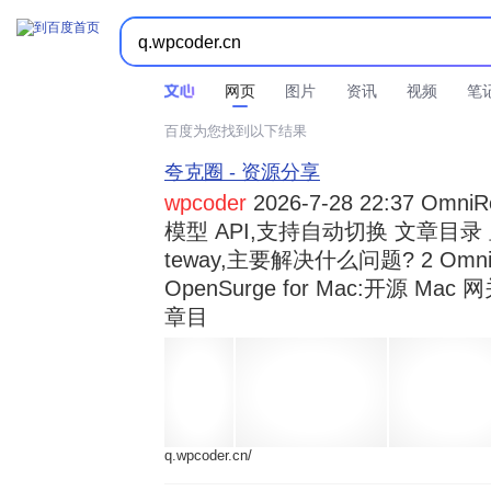



时间不限
所有网页和文件
站点内检索
网页
图片
资讯
视频
笔
百度为您找到以下结果
夸克圈 - 资源分享
wpcoder
2026-7-28 22:37 Omn
模型 API,支持自动切换 文章目录 显示
teway,主要解决什么问题? 2 OmniRou 
OpenSurge for Mac:开源 Ma
章目
q.wpcoder.cn/