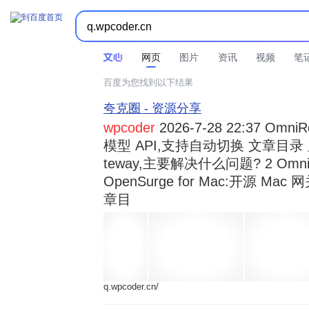



时间不限
所有网页和文件
站点内检索
网页
图片
资讯
视频
笔
百度为您找到以下结果
夸克圈 - 资源分享
wpcoder
2026-7-28 22:37 Omn
模型 API,支持自动切换 文章目录 显示
teway,主要解决什么问题? 2 OmniRou 
OpenSurge for Mac:开源 Ma
章目
q.wpcoder.cn/