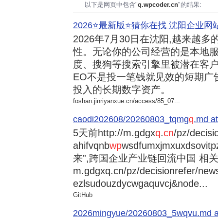
以下是网页中包含"
q.wpcoder.cn
"的结果:
2026⭐️最新版⭐️猜你在找 沈阳企业网站
2026年7月30日
在沈阳,越来越多
性。无论你的公司经营的是本地服
度、搜狗等搜索引擎里被潜在客户
EO不是投一笔钱就见效的短期广
投入的长期数字资产。
foshan.jinriyanxue.cn/access/85_07...
caodi202608/20260803_tqmg
q
.md at
5天前
http://m.gdgx
q
.
cn
/pz/decisi
ahifvqnb
wp
wsdfumxjmxuxdsovi
来”,跨国企业产业链回流中国 相关资讯
m.gdgxq.cn/pz/decisionrefer/news
ezlsudouzdycwgaquvcj&node...
GitHub
2026mingyue/20260803_5wqvu.md at