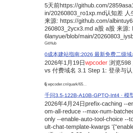
5天前
https://github.com/2859asa
in/20260803_ro1xp.md
来源: https://github.com/albintuy
260803_2ycx3.md a股 a股 来源: ht
6lanyue/blob/main/20260803_iysb
GitHub
0成本建站指南:2026 最新免费二级域名申请与
2026年1月19日
wpcoder
浏览598
vs 付费域名 3.1 Step 1: 登录与认.
6
q.wpcoder.cn/quark/65...
千问3.5-122B-A10B-GPTQ-Int4 · 
2026年4月24日
prefix-caching --e
om-all-reduce --max-num-batche
only --enable-auto-tool-choice --
ult-chat-template-kwargs '{"enabl