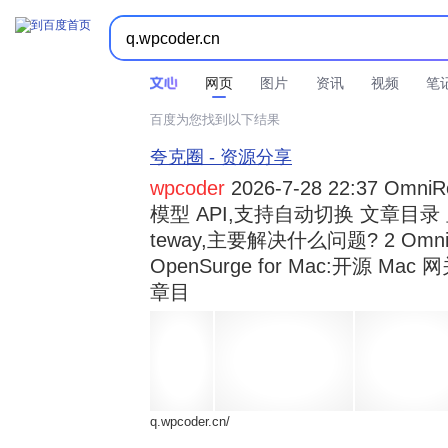



时间不限
所有网页和文件
站点内检索
网页
图片
资讯
视频
笔
百度为您找到以下结果
夸克圈 - 资源分享
wpcoder
2026-7-28 22:37 Omn
模型 API,支持自动切换 文章目录 显示
teway,主要解决什么问题? 2 OmniRou 
OpenSurge for Mac:开源 Ma
章目
q.wpcoder.cn/