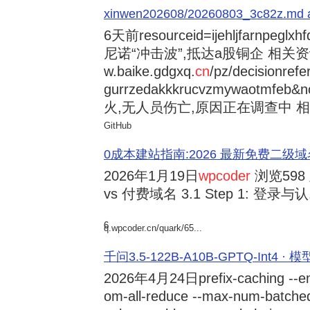
xinwen202608/20260803_3c82z.md at 
6天前
resourceid=ijehljfarnpeglx
尼诺“冲击波”,抵达a股铜企 相关资讯持
w.baike.gdgxq.
cn
/pz/decisionref
gurrzedakkkrucvzmywaotmfe
火,无人员伤亡,原因正在调查中 相
GitHub
0成本建站指南:2026 最新免费二级域名申请与
2026年1月19日
wpcoder
浏览598
vs 付费域名 3.1 Step 1: 登录与认.
6
q.wpcoder.cn/quark/65...
千问3.5-122B-A10B-GPTQ-Int4 · 
2026年4月24日
prefix-caching --e
om-all-reduce --max-num-batche