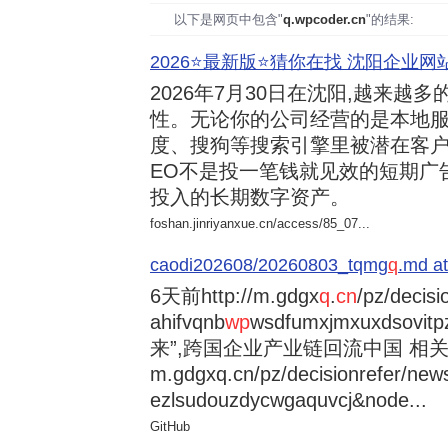
以下是网页中包含"
q.wpcoder.cn
"的结果:
2026⭐️最新版⭐️猜你在找 沈阳企业网站
2026年7月30日
在沈阳,越来越多
性。无论你的公司经营的是本地服
度、搜狗等搜索引擎里被潜在客户
EO不是投一笔钱就见效的短期广
投入的长期数字资产。
foshan.jinriyanxue.cn/access/85_07...
caodi202608/20260803_tqmg
q
.md at
6天前
http://m.gdgx
q
.
cn
/pz/decisi
ahifvqnb
wp
wsdfumxjmxuxdsovi
来”,跨国企业产业链回流中国 相关资讯
m.gdgxq.cn/pz/decisionrefer/news
ezlsudouzdycwgaquvcj&node...
GitHub