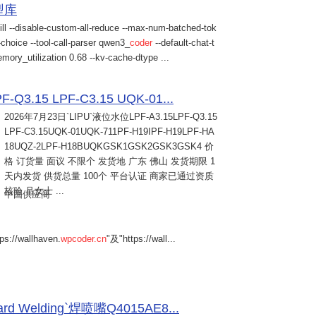
模型库
ill --disable-custom-all-reduce --max-num-batched-tok
choice --tool-call-parser qwen3_
coder
--default-chat-t
mory_utilization 0.68 --kv-cache-dtype ...
Q3.15 LPF-C3.15 UQK-01...
2026年7月23日
`LIPU`液位水位LPF-A3.15LPF-Q3.15
LPF-C3.15UQK-01UQK-711PF-H19IPF-H19LPF-HA
18UQZ-2LPF-H18BUQKGSK1GSK2GSK3GSK4 价
格 订货量 面议 不限个 发货地 广东 佛山 发货期限 1
天内发货 供货总量 100个 平台认证 商家已通过资质
核验 吕女士 ...
中国供应商
s://wallhaven.
wpcoder.cn
"及"https://wall...
Welding`焊喷嘴Q4015AE8...