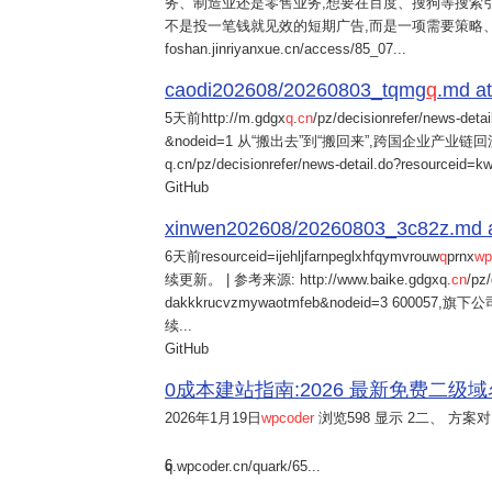
务、制造业还是零售业务,想要在百度、搜狗等搜索引
不是投一笔钱就见效的短期广告,而是一项需要策略
foshan.jinriyanxue.cn/access/85_07...
caodi202608/20260803_tqmg
q
.md at
5天前
http://m.gdgx
q
.
cn
/pz/decisionrefer/news-deta
&nodeid=1 从“搬出去”到“搬回来”,跨国企业产业链回流
q.cn/pz/decisionrefer/news-detail.do?resourceid=
GitHub
xinwen202608/20260803_3c82z.md at 
6天前
resourceid=ijehljfarnpeglxhfqymvrouw
q
prnx
wp
续更新。 | 参考来源: http://www.baike.gdgxq.
cn
/pz
dakkkrucvzmywaotmfeb&nodeid=3 60
续...
GitHub
0成本建站指南:2026 最新免费二级域名申请与
2026年1月19日
wpcoder
浏览598 显示 2二、 方案对比:
6
q.wpcoder.cn/quark/65...