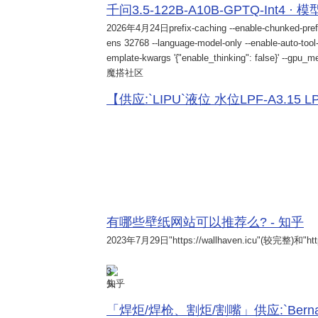
千问3.5-122B-A10B-GPTQ-Int4 · 
2026年4月24日
prefix-caching --enable-chunked-pref
ens 32768 --language-model-only --enable-auto-tool-
emplate-kwargs '{"enable_thinking": false}' --gpu_me
魔搭社区
【供应:`LIPU`液位 水位LPF-A3.15 LPF-
有哪些壁纸网站可以推荐么? - 知乎
2023年7月29日
"https://wallhaven.icu"(较完整)和"http
3
知乎
「焊炬/焊枪、割炬/割嘴」供应:`Bernard 