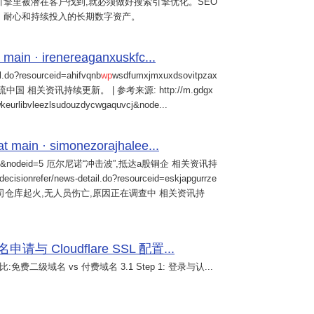
擎里被潜在客户找到,就必须做好搜索引擎优化。SEO
、耐心和持续投入的长期数字资产。
 main · irenereaganxuskfc...
il.do?resourceid=ahifvqnb
wp
wsdfumxjmxuxdsovitpzax
中国 相关资讯持续更新。 | 参考来源: http://m.gdgx
kwkeurlibvleezlsudouzdycwgaquvcj&node...
main · simonezorajhalee...
&nodeid=5 厄尔尼诺“冲击波”,抵达a股铜企 相关资讯持
/decisionrefer/news-detail.do?resourceid=eskjapgurrze
0057,旗下公司仓库起火,无人员伤亡,原因正在调查中 相关资讯持
 Cloudflare SSL 配置...
免费二级域名 vs 付费域名 3.1 Step 1: 登录与认...