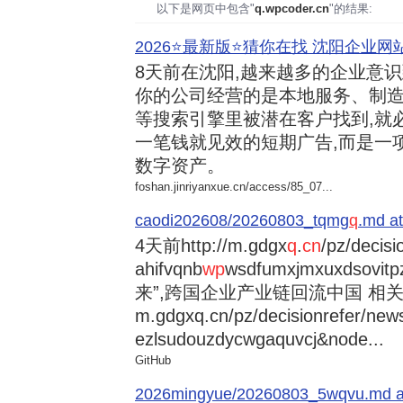
以下是网页中包含"
q.wpcoder.cn
"的结果:
2026⭐️最新版⭐️猜你在找 沈阳企业网站
8天前
在沈阳,越来越多的企业意
你的公司经营的是本地服务、制造
等搜索引擎里被潜在客户找到,就
一笔钱就见效的短期广告,而是一
数字资产。
foshan.jinriyanxue.cn/access/85_07...
caodi202608/20260803_tqmg
q
.md at
4天前
http://m.gdgx
q
.
cn
/pz/decisi
ahifvqnb
wp
wsdfumxjmxuxdsovi
来”,跨国企业产业链回流中国 相关资讯
m.gdgxq.cn/pz/decisionrefer/news
ezlsudouzdycwgaquvcj&node...
GitHub
2026mingyue/20260803_5wqvu.md at