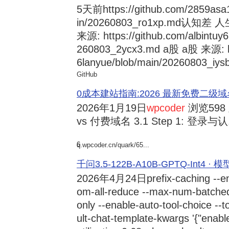
5天前
https://github.com/2859asa
in/20260803_ro1xp.md
来源: https://github.com/albintuy
260803_2ycx3.md a股 a股 来源: ht
6lanyue/blob/main/20260803_iysb
GitHub
0成本建站指南:2026 最新免费二级域名申请与
2026年1月19日
wpcoder
浏览598
vs 付费域名 3.1 Step 1: 登录与认.
6
q.wpcoder.cn/quark/65...
千问3.5-122B-A10B-GPTQ-Int4 · 
2026年4月24日
prefix-caching --e
om-all-reduce --max-num-batche
only --enable-auto-tool-choice --
ult-chat-template-kwargs '{"enabl