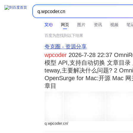



时间不限
所有网页和文件
站点内检索
网页
图片
资讯
视频
笔
百度为您找到以下结果
夸克圈 - 资源分享
wpcoder
2026-7-28 22:37 Omn
模型 API,支持自动切换 文章目录 显示
teway,主要解决什么问题? 2 OmniRou 
OpenSurge for Mac:开源 Ma
章目
q.wpcoder.cn/