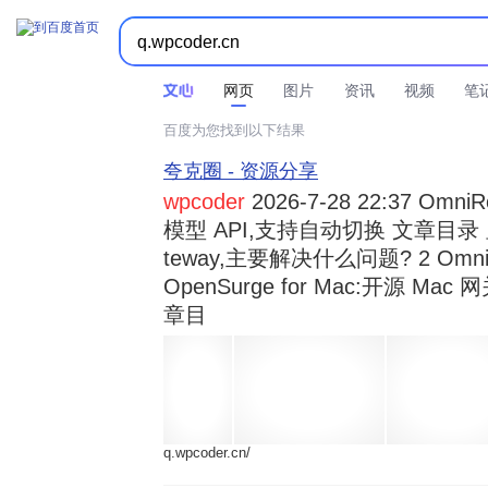



时间不限
所有网页和文件
站点内检索
网页
图片
资讯
视频
笔
百度为您找到以下结果
夸克圈 - 资源分享
wpcoder
2026-7-28 22:37 Omn
模型 API,支持自动切换 文章目录 显示
teway,主要解决什么问题? 2 OmniRou 
OpenSurge for Mac:开源 Ma
章目
q.wpcoder.cn/