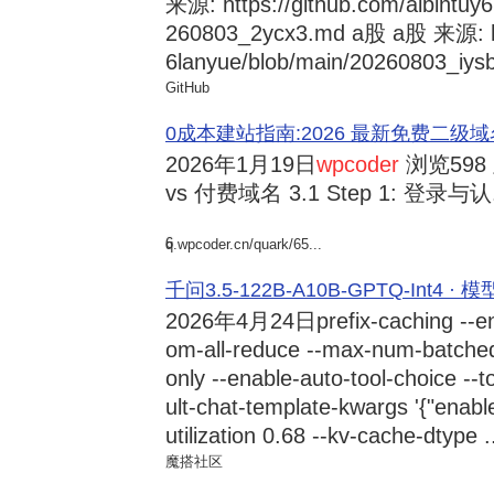
来源: https://github.com/albintuy
260803_2ycx3.md a股 a股 来源: ht
6lanyue/blob/main/20260803_iysb
GitHub
0成本建站指南:2026 最新免费二级域名申请与
2026年1月19日
wpcoder
浏览598
vs 付费域名 3.1 Step 1: 登录与认.
6
q.wpcoder.cn/quark/65...
千问3.5-122B-A10B-GPTQ-Int4 · 
2026年4月24日
prefix-caching --e
om-all-reduce --max-num-batche
only --enable-auto-tool-choice --
ult-chat-template-kwargs '{"enabl
utilization 0.68 --kv-cache-dtype .
魔搭社区