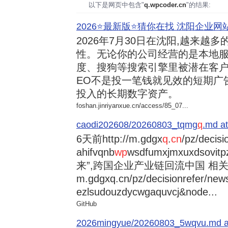
以下是网页中包含"
q.wpcoder.cn
"的结果:
2026⭐️最新版⭐️猜你在找 沈阳企业网站
2026年7月30日
在沈阳,越来越多
性。无论你的公司经营的是本地服
度、搜狗等搜索引擎里被潜在客户
EO不是投一笔钱就见效的短期广
投入的长期数字资产。
foshan.jinriyanxue.cn/access/85_07...
caodi202608/20260803_tqmg
q
.md at
6天前
http://m.gdgx
q
.
cn
/pz/decisi
ahifvqnb
wp
wsdfumxjmxuxdsovi
来”,跨国企业产业链回流中国 相关资讯
m.gdgxq.cn/pz/decisionrefer/news
ezlsudouzdycwgaquvcj&node...
GitHub
2026mingyue/20260803_5wqvu.md at