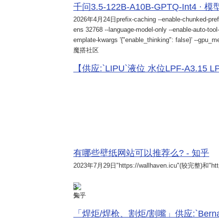
千问3.5-122B-A10B-GPTQ-Int4 · 
2026年4月24日
prefix-caching --enable-chunked-pref
ens 32768 --language-model-only --enable-auto-tool-
emplate-kwargs '{"enable_thinking": false}' --gpu_me
魔搭社区
【供应:`LIPU`液位 水位LPF-A3.15 LPF-
有哪些壁纸网站可以推荐么? - 知乎
2023年7月29日
"https://wallhaven.icu"(较完整)和"http
3
知乎
「焊炬/焊枪、割炬/割嘴」供应:`Bernard 