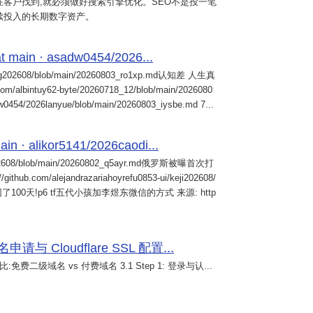
客户找到,就必须做好搜索引擎优化。SEO不是投一笔
续投入的长期数字资产。
 main · asadw0454/2026...
ng202608/blob/main/20260803_ro1xp.md认知差 人生真
intuy62-byte/20260718_12/blob/main/2026080
0454/2026lanyue/blob/main/20260803_iysbe.md 7...
n · alikor5141/2026caodi...
02608/blob/main/20260802_q5ayr.md俄罗斯被曝首次打
m/alejandrazariahoyrefu0853-ui/keji202608/
们被困了100天!p6 tf五代小孩加李煜东微信的方式 来源: http
 Cloudflare SSL 配置...
免费二级域名 vs 付费域名 3.1 Step 1: 登录与认...