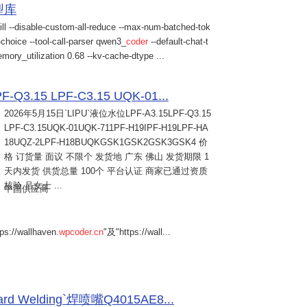
模型库
ill --disable-custom-all-reduce --max-num-batched-tok
choice --tool-call-parser qwen3_
coder
--default-chat-t
mory_utilization 0.68 --kv-cache-dtype ...
Q3.15 LPF-C3.15 UQK-01...
2026年5月15日
`LIPU`液位水位LPF-A3.15LPF-Q3.15
LPF-C3.15UQK-01UQK-711PF-H19IPF-H19LPF-HA
18UQZ-2LPF-H18BUQKGSK1GSK2GSK3GSK4 价
格 订货量 面议 不限个 发货地 广东 佛山 发货期限 1
天内发货 供货总量 100个 平台认证 商家已通过资质
核验 吕女士 ...
中国供应商
s://wallhaven.
wpcoder.cn
"及"https://wall...
Welding`焊喷嘴Q4015AE8...