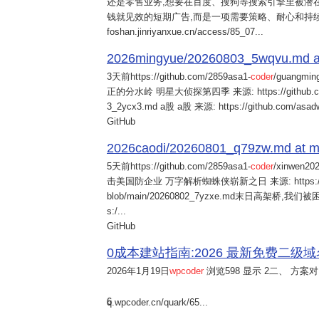
还是零售业务,想要在百度、搜狗等搜索引擎里被潜在
钱就见效的短期广告,而是一项需要策略、耐心和持
foshan.jinriyanxue.cn/access/85_07...
2026mingyue/20260803_5wqvu.md at
3天前
https://github.com/2859asa1-
coder
/guangmi
正的分水岭 明星大侦探第四季 来源: https://github.com/alb
3_2ycx3.md a股 a股 来源: https://github.com/asadw
GitHub
2026caodi/20260801_q79zw.md at mai
5天前
https://github.com/2859asa1-
coder
/xinwen2
击美国防企业 万字解析蜘蛛侠崭新之日 来源: https://github.co
blob/main/20260802_7yzxe.md末日高架桥,我
s:/...
GitHub
0成本建站指南:2026 最新免费二级域名申请与
2026年1月19日
wpcoder
浏览598 显示 2二、 方案对比:
6
q.wpcoder.cn/quark/65...