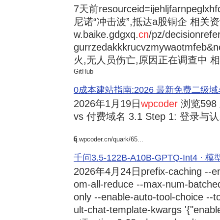
7天前
resourceid=ijehljfarnpeglx
尼诺“冲击波”,抵达a股铜企 相关资讯持
w.baike.gdgxq.
cn
/pz/decisionref
gurrzedakkkrucvzmywaotmfe
火,无人员伤亡,原因正在调查中 相
GitHub
0成本建站指南:2026 最新免费二级域名申请与
2026年1月19日
wpcoder
浏览598
vs 付费域名 3.1 Step 1: 登录与认.
6
q.wpcoder.cn/quark/65...
千问3.5-122B-A10B-GPTQ-Int4 · 
2026年4月24日
prefix-caching --e
om-all-reduce --max-num-batche
only --enable-auto-tool-choice --
ult-chat-template-kwargs '{"enabl