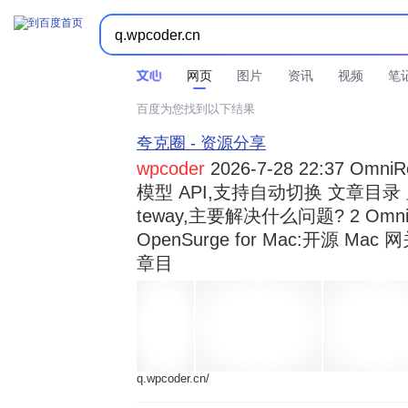



时间不限
所有网页和文件
站点内检索
网页
图片
资讯
视频
笔
百度为您找到以下结果
夸克圈 - 资源分享
wpcoder
2026-7-28 22:37 Omn
模型 API,支持自动切换 文章目录 显示
teway,主要解决什么问题? 2 OmniRou 
OpenSurge for Mac:开源 Ma
章目
q.wpcoder.cn/