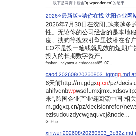
以下是网页中包含"
q.wpcoder.cn
"的结果:
2026⭐️最新版⭐️猜你在找 沈阳企业网站
2026年7月30日
在沈阳,越来越多
性。无论你的公司经营的是本地服
度、搜狗等搜索引擎里被潜在客户
EO不是投一笔钱就见效的短期广
投入的长期数字资产。
foshan.jinriyanxue.cn/access/85_07...
caodi202608/20260803_tqmg
q
.md at
6天前
http://m.gdgx
q
.
cn
/pz/decisi
ahifvqnb
wp
wsdfumxjmxuxdsovi
来”,跨国企业产业链回流中国 相关资讯
m.gdgxq.cn/pz/decisionrefer/news
ezlsudouzdycwgaquvcj&node...
GitHub
xinwen202608/20260803_3c82z.md at 