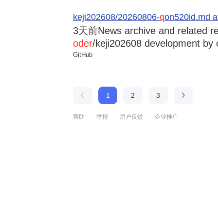
keji202608/20260806-
q
on520id.md a
3天前
News archive and related r
oder
/keji202608 development by 
GitHub
1
2
3
帮助
举报
用户反馈
企业推广