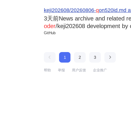
keji202608/20260806-
q
on520id.md a
3天前
News archive and related r
oder
/keji202608 development by 
GitHub
1
2
3
帮助
举报
用户反馈
企业推广