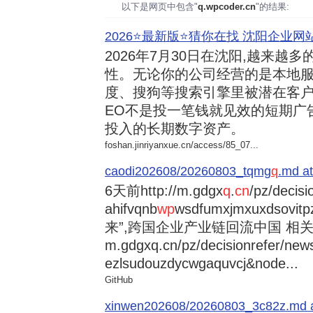
以下是网页中包含"
q.wpcoder.cn
"的结果:
2026⭐️最新版⭐️猜你在找 沈阳企业网站
2026年7月30日
在沈阳,越来越多
性。无论你的公司经营的是本地服
度、搜狗等搜索引擎里被潜在客户
EO不是投一笔钱就见效的短期广
投入的长期数字资产。
foshan.jinriyanxue.cn/access/85_07...
caodi202608/20260803_tqmg
q
.md at
6天前
http://m.gdgx
q
.
cn
/pz/decisi
ahifvqnb
wp
wsdfumxjmxuxdsovi
来”,跨国企业产业链回流中国 相关资讯
m.gdgxq.cn/pz/decisionrefer/news
ezlsudouzdycwgaquvcj&node...
GitHub
xinwen202608/20260803_3c82z.md at 