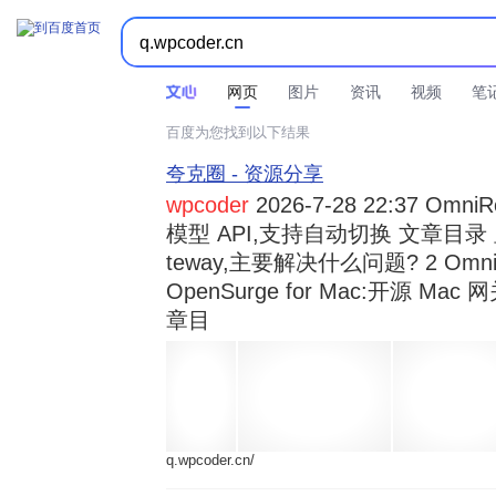



时间不限
所有网页和文件
站点内检索
网页
图片
资讯
视频
笔
百度为您找到以下结果
夸克圈 - 资源分享
wpcoder
2026-7-28 22:37 Omn
模型 API,支持自动切换 文章目录 显示
teway,主要解决什么问题? 2 OmniRou 
OpenSurge for Mac:开源 Ma
章目
q.wpcoder.cn/