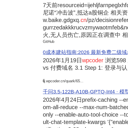
7天前
resourceid=ijehljfarnpeglx
尼诺“冲击波”,抵达a股铜企 相关资讯持
w.baike.gdgxq.
cn
/pz/decisionref
gurrzedakkkrucvzmywaotmfe
火,无人员伤亡,原因正在调查中 相
GitHub
0成本建站指南:2026 最新免费二级域名申请与
2026年1月19日
wpcoder
浏览598
vs 付费域名 3.1 Step 1: 登录与认.
6
q.wpcoder.cn/quark/65...
千问3.5-122B-A10B-GPTQ-Int4 · 
2026年4月24日
prefix-caching --e
om-all-reduce --max-num-batche
only --enable-auto-tool-choice --
ult-chat-template-kwargs '{"enabl