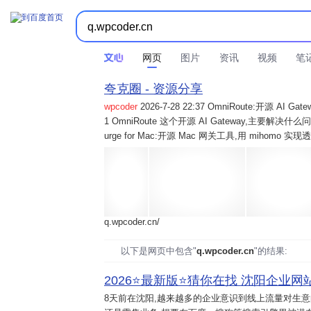
网页
图片
资讯
视频
笔
夸克圈 - 资源分享
wpcoder
2026-7-28 22:37 OmniRoute:开源 
1 OmniRoute 这个开源 AI Gateway,主要解决什么问题? 2
urge for Mac:开源 Mac 网关工具,用 mihomo 
q.wpcoder.cn/
以下是网页中包含"
q.wpcoder.cn
"的结果:
2026⭐️最新版⭐️猜你在找 沈阳企业网站
8天前
在沈阳,越来越多的企业意识到线上流量对生