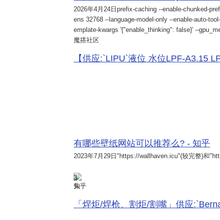
2026年4月24日
prefix-caching --enable-chunked-pref
ens 32768 --language-model-only --enable-auto-tool-
emplate-kwargs '{"enable_thinking": false}' --gpu_me
魔搭社区
【供应:`LIPU`液位 水位LPF-A3.15 LPF-
有哪些壁纸网站可以推荐么? - 知乎
2023年7月29日
"https://wallhaven.icu"(较完整)和"http
3
知乎
「焊炬/焊枪、割炬/割嘴」供应:`Bernard 