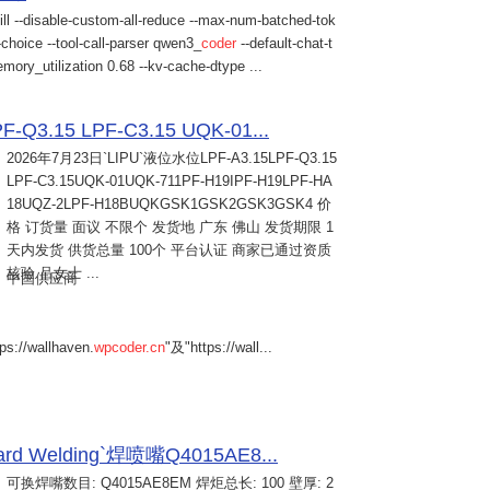
ill --disable-custom-all-reduce --max-num-batched-tok
choice --tool-call-parser qwen3_
coder
--default-chat-t
mory_utilization 0.68 --kv-cache-dtype ...
Q3.15 LPF-C3.15 UQK-01...
2026年7月23日
`LIPU`液位水位LPF-A3.15LPF-Q3.15
LPF-C3.15UQK-01UQK-711PF-H19IPF-H19LPF-HA
18UQZ-2LPF-H18BUQKGSK1GSK2GSK3GSK4 价
格 订货量 面议 不限个 发货地 广东 佛山 发货期限 1
天内发货 供货总量 100个 平台认证 商家已通过资质
核验 吕女士 ...
中国供应商
s://wallhaven.
wpcoder.cn
"及"https://wall...
Welding`焊喷嘴Q4015AE8...
可换焊嘴数目: Q4015AE8EM 焊炬总长: 100 壁厚: 2