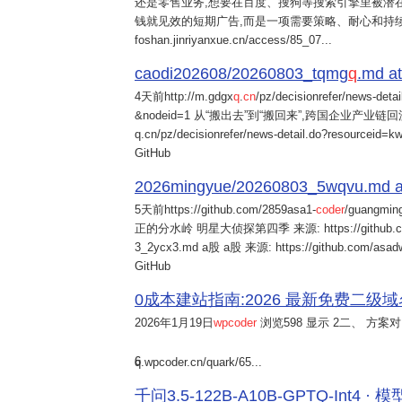
还是零售业务,想要在百度、搜狗等搜索引擎里被潜在
钱就见效的短期广告,而是一项需要策略、耐心和持
foshan.jinriyanxue.cn/access/85_07...
caodi202608/20260803_tqmg
q
.md at
4天前
http://m.gdgx
q
.
cn
/pz/decisionrefer/news-deta
&nodeid=1 从“搬出去”到“搬回来”,跨国企业产业链回流
q.cn/pz/decisionrefer/news-detail.do?resourceid=
GitHub
2026mingyue/20260803_5wqvu.md at
5天前
https://github.com/2859asa1-
coder
/guangmi
正的分水岭 明星大侦探第四季 来源: https://github.com/alb
3_2ycx3.md a股 a股 来源: https://github.com/asadw
GitHub
0成本建站指南:2026 最新免费二级域名申请与
2026年1月19日
wpcoder
浏览598 显示 2二、 方案对比:
6
q.wpcoder.cn/quark/65...
千问3.5-122B-A10B-GPTQ-Int4 · 