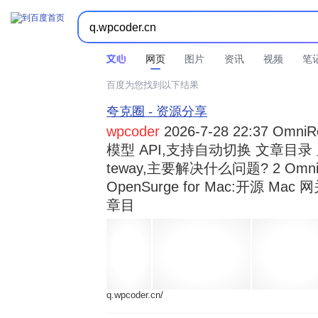



时间不限
所有网页和文件
站点内检索
网页
图片
资讯
视频
笔
百度为您找到以下结果
夸克圈 - 资源分享
wpcoder
2026-7-28 22:37 Omn
模型 API,支持自动切换 文章目录 显示
teway,主要解决什么问题? 2 OmniRou 
OpenSurge for Mac:开源 Ma
章目
q.wpcoder.cn/