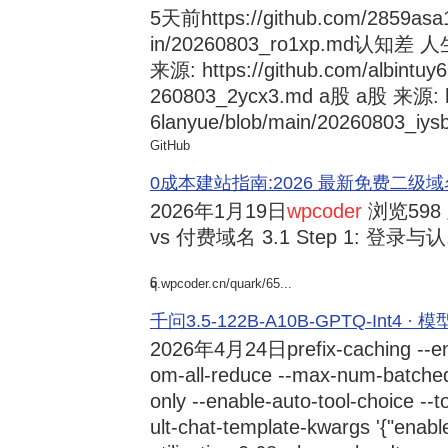
5天前
https://github.com/2859asa
in/20260803_ro1xp.md
来源: https://github.com/albintuy
260803_2ycx3.md a股 a股 来源: ht
6lanyue/blob/main/20260803_iysb
GitHub
0成本建站指南:2026 最新免费二级域名申请与
2026年1月19日
wpcoder
浏览598
vs 付费域名 3.1 Step 1: 登录与认.
6
q.wpcoder.cn/quark/65...
千问3.5-122B-A10B-GPTQ-Int4 · 
2026年4月24日
prefix-caching --e
om-all-reduce --max-num-batche
only --enable-auto-tool-choice --
ult-chat-template-kwargs '{"enabl