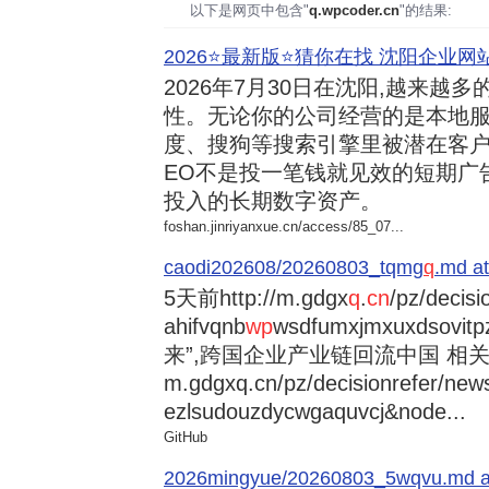
以下是网页中包含"
q.wpcoder.cn
"的结果:
2026⭐️最新版⭐️猜你在找 沈阳企业网站
2026年7月30日
在沈阳,越来越多
性。无论你的公司经营的是本地服
度、搜狗等搜索引擎里被潜在客户
EO不是投一笔钱就见效的短期广
投入的长期数字资产。
foshan.jinriyanxue.cn/access/85_07...
caodi202608/20260803_tqmg
q
.md at
5天前
http://m.gdgx
q
.
cn
/pz/decisi
ahifvqnb
wp
wsdfumxjmxuxdsovi
来”,跨国企业产业链回流中国 相关资讯
m.gdgxq.cn/pz/decisionrefer/news
ezlsudouzdycwgaquvcj&node...
GitHub
2026mingyue/20260803_5wqvu.md at