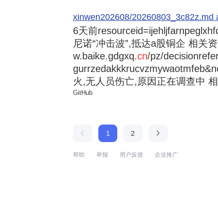
xinwen202608/20260803_3c82z.md at 
6天前
resourceid=ijehljfarnpeglx
尼诺“冲击波”,抵达a股铜企 相关资讯持
w.baike.gdgxq.
cn
/pz/decisionref
gurrzedakkkrucvzmywaotmfe
火,无人员伤亡,原因正在调查中 相
GitHub
1
2
帮助
举报
用户反馈
企业推广