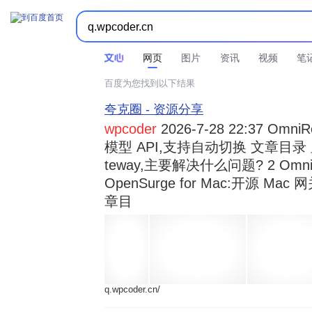



时间不限
所有网页和文件
站点内检索
网页
图片
资讯
视频
笔
百度为您找到以下结果
夸克圈 - 资源分享
wpcoder
2026-7-28 22:37 Omn
模型 API,支持自动切换 文章目录 显示
teway,主要解决什么问题? 2 OmniRou 
OpenSurge for Mac:开源 Ma
章目
q.wpcoder.cn/