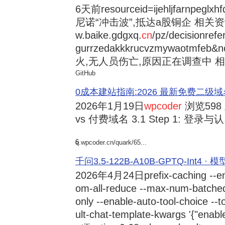
6天前
resourceid=ijehljfarnpeglx
尼诺“冲击波”,抵达a股铜企 相关资讯持
w.baike.gdgxq.
cn
/pz/decisionref
gurrzedakkkrucvzmywaotmfe
火,无人员伤亡,原因正在调查中 相
GitHub
0成本建站指南:2026 最新免费二级域名申请与
2026年1月19日
wpcoder
浏览598
vs 付费域名 3.1 Step 1: 登录与认.
6
q.wpcoder.cn/quark/65...
千问3.5-122B-A10B-GPTQ-Int4 · 
2026年4月24日
prefix-caching --e
om-all-reduce --max-num-batche
only --enable-auto-tool-choice --
ult-chat-template-kwargs '{"enabl