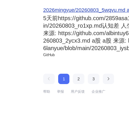
2026mingyue/20260803_5wqvu.md at
5天前
https://github.com/2859asa
in/20260803_ro1xp.md
来源: https://github.com/albintuy
260803_2ycx3.md a股 a股 来源: ht
6lanyue/blob/main/20260803_iysb
GitHub
1
2
3
帮助
举报
用户反馈
企业推广