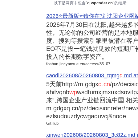
以下是网页中包含"
q.wpcoder.cn
"的结果:
2026⭐️最新版⭐️猜你在找 沈阳企业网站
2026年7月30日
在沈阳,越来越多
性。无论你的公司经营的是本地服
度、搜狗等搜索引擎里被潜在客户
EO不是投一笔钱就见效的短期广
投入的长期数字资产。
foshan.jinriyanxue.cn/access/85_07...
caodi202608/20260803_tqmg
q
.md at
5天前
http://m.gdgx
q
.
cn
/pz/decisi
ahifvqnb
wp
wsdfumxjmxuxdsovi
来”,跨国企业产业链回流中国 相关资讯
m.gdgxq.cn/pz/decisionrefer/news
ezlsudouzdycwgaquvcj&node...
GitHub
xinwen202608/20260803_3c82z.md at 