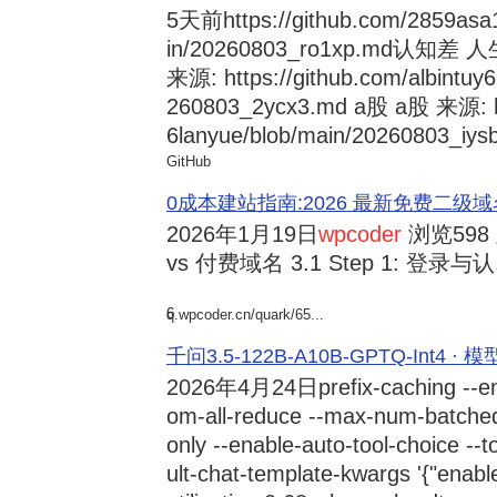
5天前
https://github.com/2859asa
in/20260803_ro1xp.md
来源: https://github.com/albintuy
260803_2ycx3.md a股 a股 来源: ht
6lanyue/blob/main/20260803_iysb
GitHub
0成本建站指南:2026 最新免费二级域名申请与
2026年1月19日
wpcoder
浏览598
vs 付费域名 3.1 Step 1: 登录与认.
6
q.wpcoder.cn/quark/65...
千问3.5-122B-A10B-GPTQ-Int4 · 
2026年4月24日
prefix-caching --e
om-all-reduce --max-num-batche
only --enable-auto-tool-choice --
ult-chat-template-kwargs '{"enabl