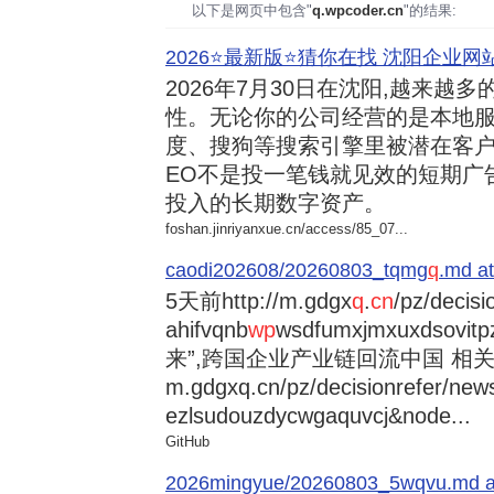
以下是网页中包含"
q.wpcoder.cn
"的结果:
2026⭐️最新版⭐️猜你在找 沈阳企业网站
2026年7月30日
在沈阳,越来越多
性。无论你的公司经营的是本地服
度、搜狗等搜索引擎里被潜在客户
EO不是投一笔钱就见效的短期广
投入的长期数字资产。
foshan.jinriyanxue.cn/access/85_07...
caodi202608/20260803_tqmg
q
.md at
5天前
http://m.gdgx
q
.
cn
/pz/decisi
ahifvqnb
wp
wsdfumxjmxuxdsovi
来”,跨国企业产业链回流中国 相关资讯
m.gdgxq.cn/pz/decisionrefer/news
ezlsudouzdycwgaquvcj&node...
GitHub
2026mingyue/20260803_5wqvu.md at