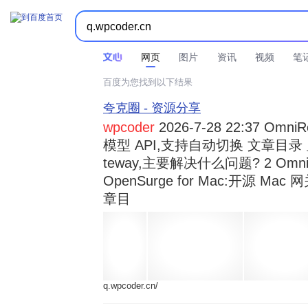



时间不限
所有网页和文件
站点内检索
网页
图片
资讯
视频
笔
百度为您找到以下结果
夸克圈 - 资源分享
wpcoder
2026-7-28 22:37 Omn
模型 API,支持自动切换 文章目录 显示
teway,主要解决什么问题? 2 OmniRou 
OpenSurge for Mac:开源 Ma
章目
q.wpcoder.cn/