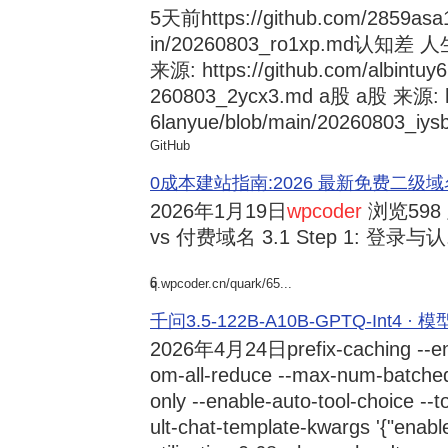
5天前
https://github.com/2859asa
in/20260803_ro1xp.md
来源: https://github.com/albintuy
260803_2ycx3.md a股 a股 来源: ht
6lanyue/blob/main/20260803_iysb
GitHub
0成本建站指南:2026 最新免费二级域名申请与
2026年1月19日
wpcoder
浏览598
vs 付费域名 3.1 Step 1: 登录与认.
6
q.wpcoder.cn/quark/65...
千问3.5-122B-A10B-GPTQ-Int4 · 
2026年4月24日
prefix-caching --e
om-all-reduce --max-num-batche
only --enable-auto-tool-choice --
ult-chat-template-kwargs '{"enabl