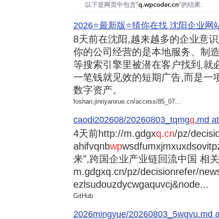
以下是网页中包含"
q.wpcoder.cn
"的结果:
2026⭐️最新版⭐️猜你在找 沈阳企业网站
8天前
在沈阳,越来越多的企业意
你的公司经营的是本地服务、制造
等搜索引擎里被潜在客户找到,就
一笔钱就见效的短期广告,而是一
数字资产。
foshan.jinriyanxue.cn/access/85_07...
caodi202608/20260803_tqmg
q
.md at
4天前
http://m.gdgx
q
.
cn
/pz/decisi
ahifvqnb
wp
wsdfumxjmxuxdsovi
来”,跨国企业产业链回流中国 相关资讯
m.gdgxq.cn/pz/decisionrefer/news
ezlsudouzdycwgaquvcj&node...
GitHub
2026mingyue/20260803_5wqvu.md at