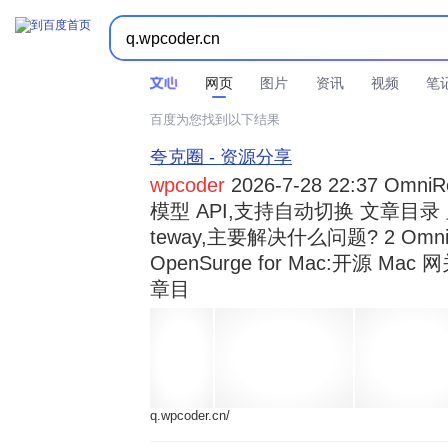



时间不限
所有网页和文件
站点内检索
网页
图片
资讯
视频
笔
百度为您找到以下结果
夸克圈 - 资源分享
wpcoder
2026-7-28 22:37 Omn
模型 API,支持自动切换 文章目录 显示
teway,主要解决什么问题? 2 OmniRou 
OpenSurge for Mac:开源 Ma
章目
q.wpcoder.cn/