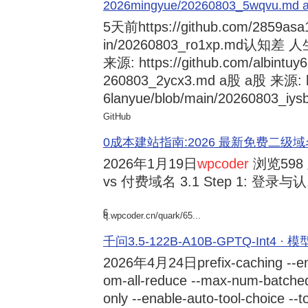
2026mingyue/20260803_5wqvu.md at
5天前
https://github.com/2859asa
in/20260803_ro1xp.md
来源: https://github.com/albintuy
260803_2ycx3.md a股 a股 来源: ht
6lanyue/blob/main/20260803_iysb
GitHub
0成本建站指南:2026 最新免费二级域名申请与
2026年1月19日
wpcoder
浏览598
vs 付费域名 3.1 Step 1: 登录与认.
6
q.wpcoder.cn/quark/65...
千问3.5-122B-A10B-GPTQ-Int4 · 
2026年4月24日
prefix-caching --e
om-all-reduce --max-num-batche
only --enable-auto-tool-choice --