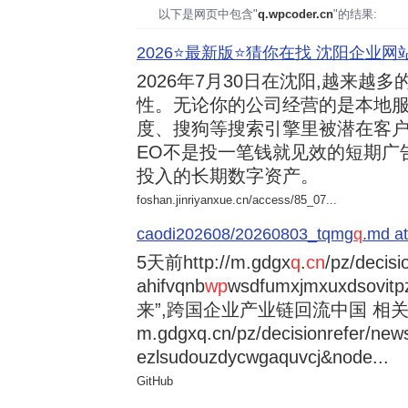
以下是网页中包含"
q.wpcoder.cn
"的结果:
2026⭐️最新版⭐️猜你在找 沈阳企业网站
2026年7月30日
在沈阳,越来越多
性。无论你的公司经营的是本地服
度、搜狗等搜索引擎里被潜在客户
EO不是投一笔钱就见效的短期广
投入的长期数字资产。
foshan.jinriyanxue.cn/access/85_07...
caodi202608/20260803_tqmg
q
.md at
5天前
http://m.gdgx
q
.
cn
/pz/decisi
ahifvqnb
wp
wsdfumxjmxuxdsovi
来”,跨国企业产业链回流中国 相关资讯
m.gdgxq.cn/pz/decisionrefer/news
ezlsudouzdycwgaquvcj&node...
GitHub