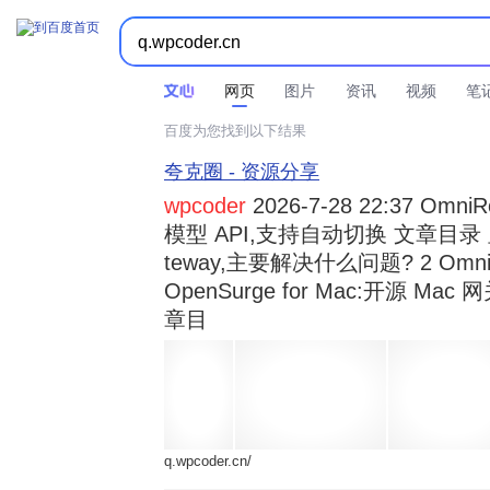



时间不限
所有网页和文件
站点内检索
网页
图片
资讯
视频
笔
百度为您找到以下结果
夸克圈 - 资源分享
wpcoder
2026-7-28 22:37 Omn
模型 API,支持自动切换 文章目录 显示
teway,主要解决什么问题? 2 OmniRou 
OpenSurge for Mac:开源 Ma
章目
q.wpcoder.cn/