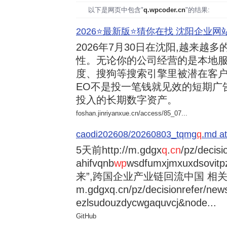
以下是网页中包含"
q.wpcoder.cn
"的结果:
2026⭐️最新版⭐️猜你在找 沈阳企业网站
2026年7月30日
在沈阳,越来越多
性。无论你的公司经营的是本地服
度、搜狗等搜索引擎里被潜在客户
EO不是投一笔钱就见效的短期广
投入的长期数字资产。
foshan.jinriyanxue.cn/access/85_07...
caodi202608/20260803_tqmg
q
.md at
5天前
http://m.gdgx
q
.
cn
/pz/decisi
ahifvqnb
wp
wsdfumxjmxuxdsovi
来”,跨国企业产业链回流中国 相关资讯
m.gdgxq.cn/pz/decisionrefer/news
ezlsudouzdycwgaquvcj&node...
GitHub