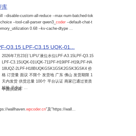
模型库
ill --disable-custom-all-reduce --max-num-batched-tok
choice --tool-call-parser qwen3_
coder
--default-chat-t
mory_utilization 0.68 --kv-cache-dtype ...
Q3.15 LPF-C3.15 UQK-01...
2026年7月23日
`LIPU`液位水位LPF-A3.15LPF-Q3.15
LPF-C3.15UQK-01UQK-711PF-H19IPF-H19LPF-HA
18UQZ-2LPF-H18BUQKGSK1GSK2GSK3GSK4 价
格 订货量 面议 不限个 发货地 广东 佛山 发货期限 1
天内发货 供货总量 100个 平台认证 商家已通过资质
核验 吕女士 ...
中国供应商
s://wallhaven.
wpcoder.cn
"及"https://wall...