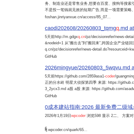
务、制造业还是零售业务,想要在百度、搜狗等搜索引
不是投一笔钱就见效的短期广告,而是一项需要策略
foshan.jinriyanxue.cn/access/85_07...
caodi202608/20260803_tqmg
q
.md at
5天前
http://m.gdgx
q
.
cn
/pz/decisionrefer/news-deta
&nodeid=1 从“搬出去”到“搬回来”,跨国企业产业链回流
q.cn/pz/decisionrefer/news-detail.do?resourceid=
GitHub
2026mingyue/20260803_5wqvu.md at
5天前
https://github.com/2859asa1-
coder
/guangmi
正的分水岭 明星大侦探第四季 来源: https://github.com/alb
3_2ycx3.md a股 a股 来源: https://github.com/asadw
GitHub
0成本建站指南:2026 最新免费二级域名申请与
2026年1月19日
wpcoder
浏览598 显示 2二、 方案对比:
6
q.wpcoder.cn/quark/65...