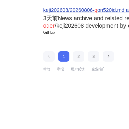
keji202608/20260806-
q
on520id.md a
3天前
News archive and related r
oder
/keji202608 development by 
GitHub
1
2
3
帮助
举报
用户反馈
企业推广