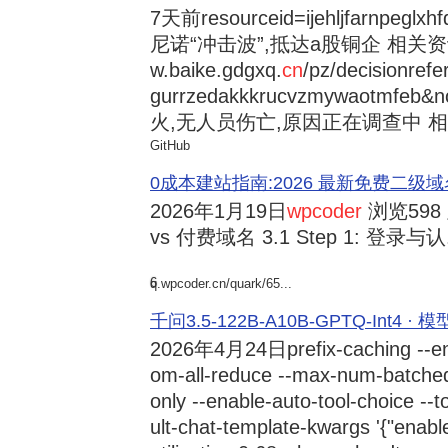
7天前
resourceid=ijehljfarnpeglx
尼诺“冲击波”,抵达a股铜企 相关资讯持
w.baike.gdgxq.
cn
/pz/decisionref
gurrzedakkkrucvzmywaotmfe
火,无人员伤亡,原因正在调查中 相
GitHub
0成本建站指南:2026 最新免费二级域名申请与
2026年1月19日
wpcoder
浏览598
vs 付费域名 3.1 Step 1: 登录与认.
6
q.wpcoder.cn/quark/65...
千问3.5-122B-A10B-GPTQ-Int4 · 
2026年4月24日
prefix-caching --e
om-all-reduce --max-num-batche
only --enable-auto-tool-choice --
ult-chat-template-kwargs '{"enabl