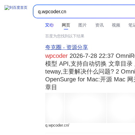



时间不限
所有网页和文件
站点内检索
网页
图片
资讯
视频
笔
百度为您找到以下结果
夸克圈 - 资源分享
wpcoder
2026-7-28 22:37 Omn
模型 API,支持自动切换 文章目录 显示
teway,主要解决什么问题? 2 OmniRou 
OpenSurge for Mac:开源 Ma
章目
q.wpcoder.cn/