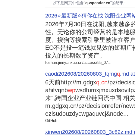
以下是网页中包含"
q.wpcoder.cn
"的结果:
2026⭐️最新版⭐️猜你在找 沈阳企业网站
2026年7月30日
在沈阳,越来越多
性。无论你的公司经营的是本地服
度、搜狗等搜索引擎里被潜在客户
EO不是投一笔钱就见效的短期广
投入的长期数字资产。
foshan.jinriyanxue.cn/access/85_07...
caodi202608/20260803_tqmg
q
.md at
6天前
http://m.gdgx
q
.
cn
/pz/decisi
ahifvqnb
wp
wsdfumxjmxuxdsovi
来”,跨国企业产业链回流中国 相关资讯
m.gdgxq.cn/pz/decisionrefer/news
ezlsudouzdycwgaquvcj&node...
GitHub
xinwen202608/20260803_3c82z.md at 