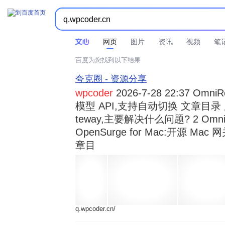



时间不限
所有网页和文件
站点内检索
网页
图片
资讯
视频
笔
百度为您找到以下结果
夸克圈 - 资源分享
wpcoder
2026-7-28 22:37 Omn
模型 API,支持自动切换 文章目录 显示
teway,主要解决什么问题? 2 OmniRou 
OpenSurge for Mac:开源 Ma
章目
q.wpcoder.cn/