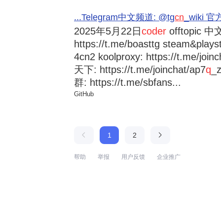
...Telegram中文频道: @tg
cn
_wiki 官方
2025年5月22日
coder
offtopic 中文
https://t.me/boasttg steam&plays
4cn2 koolproxy: https://t.me/jo
天下: https://t.me/joinchat/ap7
q
_
群: https://t.me/sbfans...
GitHub
1
2
帮助
举报
用户反馈
企业推广