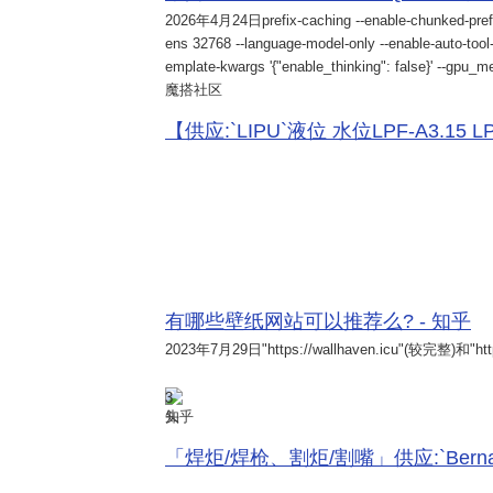
2026年4月24日
prefix-caching --enable-chunked-pref
ens 32768 --language-model-only --enable-auto-tool-
emplate-kwargs '{"enable_thinking": false}' --gpu_me
魔搭社区
【供应:`LIPU`液位 水位LPF-A3.15 LPF-
有哪些壁纸网站可以推荐么? - 知乎
2023年7月29日
"https://wallhaven.icu"(较完整)和"http
3
知乎
「焊炬/焊枪、割炬/割嘴」供应:`Bernard 