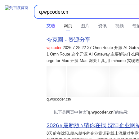
网页
图片
资讯
视频
笔
夸克圈 - 资源分享
wpcoder
2026-7-28 22:37 OmniRoute:开源 
1 OmniRoute 这个开源 AI Gateway,主要解决什么问题? 2
urge for Mac:开源 Mac 网关工具,用 mihomo 
q.wpcoder.cn/
以下是网页中包含"
q.wpcoder.cn
"的结果:
2026⭐️最新版⭐️猜你在找 沈阳企业网站
8天前
在沈阳,越来越多的企业意识到线上流量对生