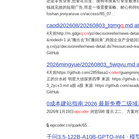
还是零售业务,想要在百度、搜狗等搜索引擎里被潜在
钱就见效的短期广告,而是一项需要策略、耐心和持
foshan.jinriyanxue.cn/access/85_07...
caodi202608/20260803_tqmg
q
.md at
4天前
http://m.gdgx
q
.
cn
/pz/decisionrefer/news-deta
&nodeid=1 从“搬出去”到“搬回来”,跨国企业产业链回流
q.cn/pz/decisionrefer/news-detail.do?resourceid=
GitHub
2026mingyue/20260803_5wqvu.md at
4天前
https://github.com/2859asa1-
coder
/guangmi
正的分水岭 明星大侦探第四季 来源: https://github.com/alb
3_2ycx3.md a股 a股 来源: https://github.com/asadw
GitHub
0成本建站指南:2026 最新免费二级域名申请与
2026年1月19日
wpcoder
浏览598 显示 2二、 方案对比:
6
q.wpcoder.cn/quark/65...
千问3.5-122B-A10B-GPTQ-Int4 · 