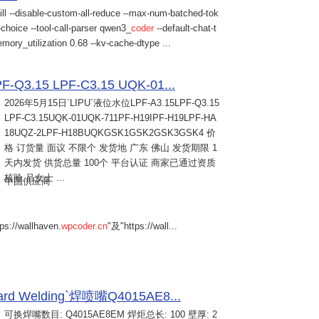
ill --disable-custom-all-reduce --max-num-batched-tok
choice --tool-call-parser qwen3_
coder
--default-chat-t
mory_utilization 0.68 --kv-cache-dtype ...
Q3.15 LPF-C3.15 UQK-01...
2026年5月15日
`LIPU`液位水位LPF-A3.15LPF-Q3.15
LPF-C3.15UQK-01UQK-711PF-H19IPF-H19LPF-HA
18UQZ-2LPF-H18BUQKGSK1GSK2GSK3GSK4 价
格 订货量 面议 不限个 发货地 广东 佛山 发货期限 1
天内发货 供货总量 100个 平台认证 商家已通过资质
核验 吕女士 ...
中国供应商
s://wallhaven.
wpcoder.cn
"及"https://wall...
Welding`焊喷嘴Q4015AE8...
可换焊嘴数目: Q4015AE8EM 焊炬总长: 100 壁厚: 2