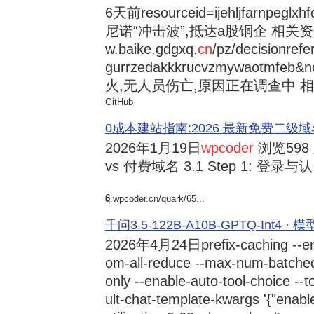
6天前
resourceid=ijehljfarnpeglx
尼诺“冲击波”,抵达a股铜企 相关资讯持
w.baike.gdgxq.
cn
/pz/decisionref
gurrzedakkkrucvzmywaotmfe
火,无人员伤亡,原因正在调查中 相
GitHub
0成本建站指南:2026 最新免费二级域名申请与
2026年1月19日
wpcoder
浏览598
vs 付费域名 3.1 Step 1: 登录与认.
6
q.wpcoder.cn/quark/65...
千问3.5-122B-A10B-GPTQ-Int4 · 
2026年4月24日
prefix-caching --e
om-all-reduce --max-num-batche
only --enable-auto-tool-choice --
ult-chat-template-kwargs '{"enabl