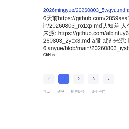
2026mingyue/20260803_5wqvu.md at
6天前
https://github.com/2859asa
in/20260803_ro1xp.md
来源: https://github.com/albintuy
260803_2ycx3.md a股 a股 来源: ht
6lanyue/blob/main/20260803_iysb
GitHub
1
2
3
帮助
举报
用户反馈
企业推广