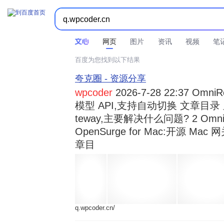



时间不限
所有网页和文件
站点内检索
网页
图片
资讯
视频
笔
百度为您找到以下结果
夸克圈 - 资源分享
wpcoder
2026-7-28 22:37 Omn
模型 API,支持自动切换 文章目录 显示
teway,主要解决什么问题? 2 OmniRou 
OpenSurge for Mac:开源 Ma
章目
q.wpcoder.cn/