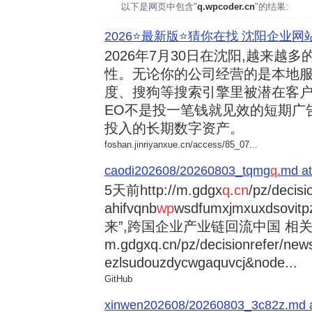
以下是网页中包含"
q.wpcoder.cn
"的结果:
2026⭐️最新版⭐️猜你在找 沈阳企业网站
2026年7月30日
在沈阳,越来越多
性。无论你的公司经营的是本地服
度、搜狗等搜索引擎里被潜在客户
EO不是投一笔钱就见效的短期广
投入的长期数字资产。
foshan.jinriyanxue.cn/access/85_07...
caodi202608/20260803_tqmg
q
.md at
5天前
http://m.gdgx
q
.
cn
/pz/decisi
ahifvqnb
wp
wsdfumxjmxuxdsovi
来”,跨国企业产业链回流中国 相关资讯
m.gdgxq.cn/pz/decisionrefer/news
ezlsudouzdycwgaquvcj&node...
GitHub
xinwen202608/20260803_3c82z.md at 