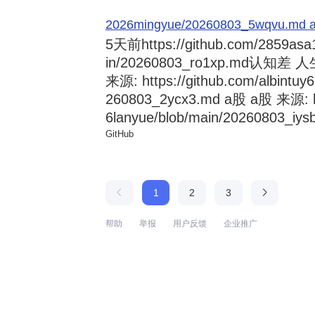
2026mingyue/20260803_5wqvu.md at
5天前
https://github.com/2859asa
in/20260803_ro1xp.md
来源: https://github.com/albintuy
260803_2ycx3.md a股 a股 来源: ht
6lanyue/blob/main/20260803_iysb
GitHub
1
2
3
帮助
举报
用户反馈
企业推广