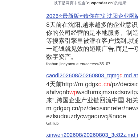
以下是网页中包含"
q.wpcoder.cn
"的结果:
2026⭐️最新版⭐️猜你在找 沈阳企业网站
8天前
在沈阳,越来越多的企业意
你的公司经营的是本地服务、制造
等搜索引擎里被潜在客户找到,就
一笔钱就见效的短期广告,而是一
数字资产。
foshan.jinriyanxue.cn/access/85_07...
caodi202608/20260803_tqmg
q
.md at
4天前
http://m.gdgx
q
.
cn
/pz/decisi
ahifvqnb
wp
wsdfumxjmxuxdsovi
来”,跨国企业产业链回流中国 相关资讯
m.gdgxq.cn/pz/decisionrefer/news
ezlsudouzdycwgaquvcj&node...
GitHub
xinwen202608/20260803_3c82z.md at 