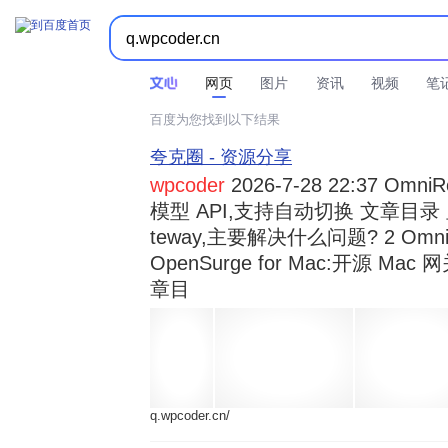



时间不限
所有网页和文件
站点内检索
网页
图片
资讯
视频
笔
百度为您找到以下结果
夸克圈 - 资源分享
wpcoder
2026-7-28 22:37 Omn
模型 API,支持自动切换 文章目录 显示
teway,主要解决什么问题? 2 OmniRou 
OpenSurge for Mac:开源 Ma
章目
q.wpcoder.cn/