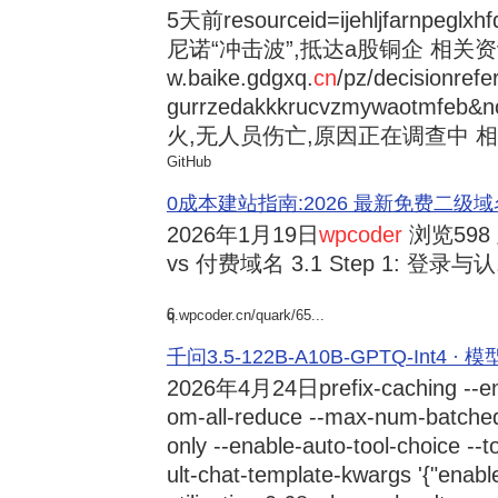
5天前
resourceid=ijehljfarnpeglx
尼诺“冲击波”,抵达a股铜企 相关资讯持
w.baike.gdgxq.
cn
/pz/decisionref
gurrzedakkkrucvzmywaotmfe
火,无人员伤亡,原因正在调查中 相
GitHub
0成本建站指南:2026 最新免费二级域名申请与
2026年1月19日
wpcoder
浏览598
vs 付费域名 3.1 Step 1: 登录与认.
6
q.wpcoder.cn/quark/65...
千问3.5-122B-A10B-GPTQ-Int4 · 
2026年4月24日
prefix-caching --e
om-all-reduce --max-num-batche
only --enable-auto-tool-choice --
ult-chat-template-kwargs '{"enabl