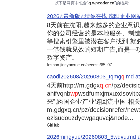
以下是网页中包含"
q.wpcoder.cn
"的结果:
2026⭐️最新版⭐️猜你在找 沈阳企业网站
8天前
在沈阳,越来越多的企业意
你的公司经营的是本地服务、制造
等搜索引擎里被潜在客户找到,就
一笔钱就见效的短期广告,而是一
数字资产。
foshan.jinriyanxue.cn/access/85_07...
caodi202608/20260803_tqmg
q
.md at
4天前
http://m.gdgx
q
.
cn
/pz/decisi
ahifvqnb
wp
wsdfumxjmxuxdsovi
来”,跨国企业产业链回流中国 相关资讯
m.gdgxq.cn/pz/decisionrefer/news
ezlsudouzdycwgaquvcj&node...
GitHub
2026mingyue/20260803_5wqvu.md at