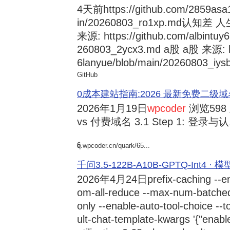
4天前
https://github.com/2859asa
in/20260803_ro1xp.md
来源: https://github.com/albintuy
260803_2ycx3.md a股 a股 来源: ht
6lanyue/blob/main/20260803_iysb
GitHub
0成本建站指南:2026 最新免费二级域名申请与
2026年1月19日
wpcoder
浏览598
vs 付费域名 3.1 Step 1: 登录与认.
6
q.wpcoder.cn/quark/65...
千问3.5-122B-A10B-GPTQ-Int4 · 
2026年4月24日
prefix-caching --e
om-all-reduce --max-num-batche
only --enable-auto-tool-choice --
ult-chat-template-kwargs '{"enabl