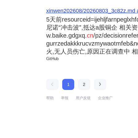
xinwen202608/20260803_3c82z.md at 
5天前
resourceid=ijehljfarnpeglx
尼诺“冲击波”,抵达a股铜企 相关资讯持
w.baike.gdgxq.
cn
/pz/decisionref
gurrzedakkkrucvzmywaotmfe
火,无人员伤亡,原因正在调查中 相
GitHub
1
2
帮助
举报
用户反馈
企业推广