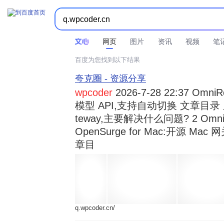



时间不限
所有网页和文件
站点内检索
网页
图片
资讯
视频
笔
百度为您找到以下结果
夸克圈 - 资源分享
wpcoder
2026-7-28 22:37 Omn
模型 API,支持自动切换 文章目录 显示
teway,主要解决什么问题? 2 OmniRou 
OpenSurge for Mac:开源 Ma
章目
q.wpcoder.cn/