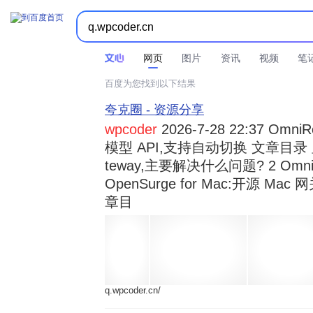



时间不限
所有网页和文件
站点内检索
网页
图片
资讯
视频
笔
百度为您找到以下结果
夸克圈 - 资源分享
wpcoder
2026-7-28 22:37 Omn
模型 API,支持自动切换 文章目录 显示
teway,主要解决什么问题? 2 OmniRou 
OpenSurge for Mac:开源 Ma
章目
q.wpcoder.cn/