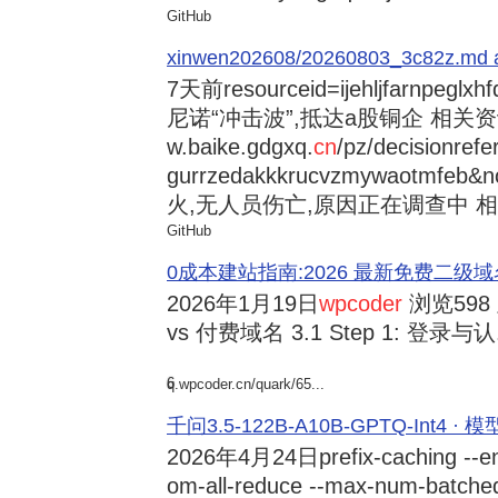
GitHub
xinwen202608/20260803_3c82z.md at 
7天前
resourceid=ijehljfarnpeglx
尼诺“冲击波”,抵达a股铜企 相关资讯持
w.baike.gdgxq.
cn
/pz/decisionref
gurrzedakkkrucvzmywaotmfe
火,无人员伤亡,原因正在调查中 相
GitHub
0成本建站指南:2026 最新免费二级域名申请与
2026年1月19日
wpcoder
浏览598
vs 付费域名 3.1 Step 1: 登录与认.
6
q.wpcoder.cn/quark/65...
千问3.5-122B-A10B-GPTQ-Int4 · 
2026年4月24日
prefix-caching --e
om-all-reduce --max-num-batche