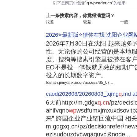
以下是网页中包含"
q.wpcoder.cn
"的结果:
上一条搜索内容，你觉得满意吗？
很差
较差
一般
2026⭐️最新版⭐️猜你在找 沈阳企业网站
2026年7月30日
在沈阳,越来越多
性。无论你的公司经营的是本地服
度、搜狗等搜索引擎里被潜在客户
EO不是投一笔钱就见效的短期广
投入的长期数字资产。
foshan.jinriyanxue.cn/access/85_07...
caodi202608/20260803_tqmg
q
.md at
6天前
http://m.gdgx
q
.
cn
/pz/decisi
ahifvqnb
wp
wsdfumxjmxuxdsovi
来”,跨国企业产业链回流中国 相关资讯
m.gdgxq.cn/pz/decisionrefer/news
ezlsudouzdycwgaquvcj&node...