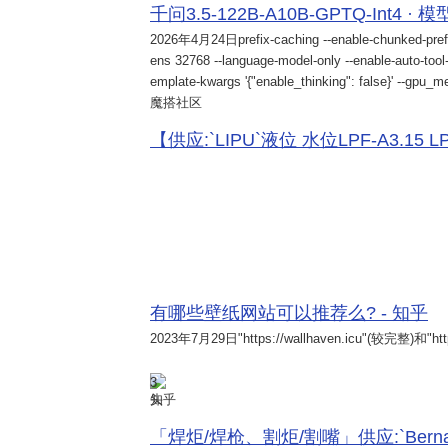
千问3.5-122B-A10B-GPTQ-Int4 · 
2026年4月24日
prefix-caching --enable-chunked-pref
ens 32768 --language-model-only --enable-auto-tool-
emplate-kwargs '{"enable_thinking": false}' --gpu_me
魔搭社区
【供应:`LIPU`液位 水位LPF-A3.15 LPF-
有哪些壁纸网站可以推荐么? - 知乎
2023年7月29日
"https://wallhaven.icu"(较完整)和"http
3
知乎
「焊炬/焊枪、割炬/割嘴」供应:`Bernard 