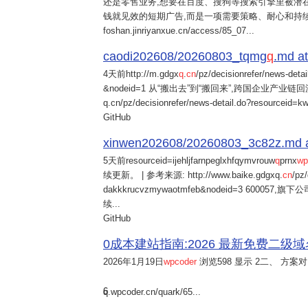
还是零售业务,想要在百度、搜狗等搜索引擎里被潜在
钱就见效的短期广告,而是一项需要策略、耐心和持
foshan.jinriyanxue.cn/access/85_07...
caodi202608/20260803_tqmg
q
.md at
4天前
http://m.gdgx
q
.
cn
/pz/decisionrefer/news-deta
&nodeid=1 从“搬出去”到“搬回来”,跨国企业产业链回流
q.cn/pz/decisionrefer/news-detail.do?resourceid=
GitHub
xinwen202608/20260803_3c82z.md at 
5天前
resourceid=ijehljfarnpeglxhfqymvrouw
q
prnx
wp
续更新。 | 参考来源: http://www.baike.gdgxq.
cn
/pz
dakkkrucvzmywaotmfeb&nodeid=3 60
续...
GitHub
0成本建站指南:2026 最新免费二级域名申请与
2026年1月19日
wpcoder
浏览598 显示 2二、 方案对比:
6
q.wpcoder.cn/quark/65...