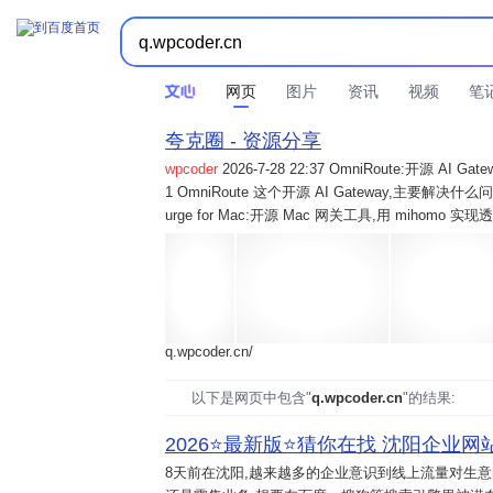
网页
图片
资讯
视频
笔
夸克圈 - 资源分享
wpcoder
2026-7-28 22:37 OmniRoute:开源 
1 OmniRoute 这个开源 AI Gateway,主要解决什么问题? 2
urge for Mac:开源 Mac 网关工具,用 mihomo 
q.wpcoder.cn/
以下是网页中包含"
q.wpcoder.cn
"的结果:
2026⭐️最新版⭐️猜你在找 沈阳企业网站
8天前
在沈阳,越来越多的企业意识到线上流量对生