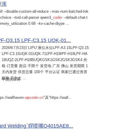
模型库
ill --disable-custom-all-reduce --max-num-batched-tok
choice --tool-call-parser qwen3_
coder
--default-chat-t
mory_utilization 0.68 --kv-cache-dtype ...
Q3.15 LPF-C3.15 UQK-01...
2026年7月23日
`LIPU`液位水位LPF-A3.15LPF-Q3.15
LPF-C3.15UQK-01UQK-711PF-H19IPF-H19LPF-HA
18UQZ-2LPF-H18BUQKGSK1GSK2GSK3GSK4 价
格 订货量 面议 不限个 发货地 广东 佛山 发货期限 1
天内发货 供货总量 100个 平台认证 商家已通过资质
核验 吕女士 ...
中国供应商
s://wallhaven.
wpcoder.cn
"及"https://wall...
Welding`焊喷嘴Q4015AE8...