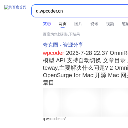



时间不限
所有网页和文件
站点内检索
网页
图片
资讯
视频
笔
百度为您找到以下结果
夸克圈 - 资源分享
wpcoder
2026-7-28 22:37 Omn
模型 API,支持自动切换 文章目录 显示
teway,主要解决什么问题? 2 OmniRou 
OpenSurge for Mac:开源 Ma
章目
q.wpcoder.cn/