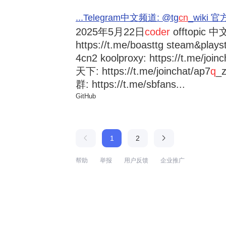
...Telegram中文频道: @tg
cn
_wiki 官方
2025年5月22日
coder
offtopic 中文
https://t.me/boasttg steam&plays
4cn2 koolproxy: https://t.me/jo
天下: https://t.me/joinchat/ap7
q
_
群: https://t.me/sbfans...
GitHub
1
2
帮助
举报
用户反馈
企业推广