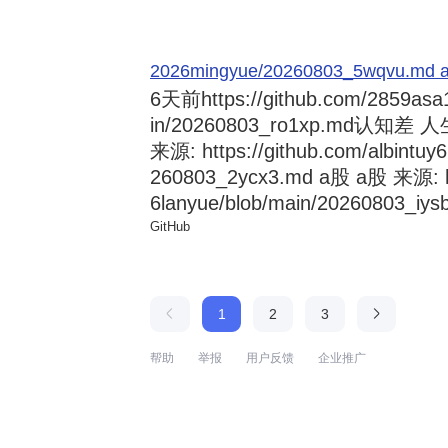
2026mingyue/20260803_5wqvu.md at
6天前
https://github.com/2859asa
in/20260803_ro1xp.md
来源: https://github.com/albintuy
260803_2ycx3.md a股 a股 来源: ht
6lanyue/blob/main/20260803_iysb
GitHub
1
2
3
帮助
举报
用户反馈
企业推广