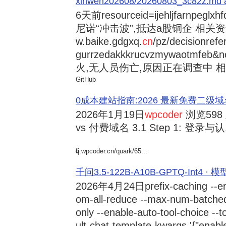
xinwen202608/20260803_3c82z.md at 
6天前
resourceid=ijehljfarnpeglx
尼诺“冲击波”,抵达a股铜企 相关资讯持
w.baike.gdgxq.
cn
/pz/decisionref
gurrzedakkkrucvzmywaotmfe
火,无人员伤亡,原因正在调查中 相
GitHub
0成本建站指南:2026 最新免费二级域名申请与
2026年1月19日
wpcoder
浏览598
vs 付费域名 3.1 Step 1: 登录与认.
6
q.wpcoder.cn/quark/65...
千问3.5-122B-A10B-GPTQ-Int4 · 
2026年4月24日
prefix-caching --e
om-all-reduce --max-num-batche
only --enable-auto-tool-choice --
ult-chat-template-kwargs '{"enabl