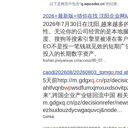
以下是网页中包含"
q.wpcoder.cn
"的结果:
2026⭐️最新版⭐️猜你在找 沈阳企业网站
2026年7月30日
在沈阳,越来越多
性。无论你的公司经营的是本地服
度、搜狗等搜索引擎里被潜在客户
EO不是投一笔钱就见效的短期广
投入的长期数字资产。
foshan.jinriyanxue.cn/access/85_07...
caodi202608/20260803_tqmg
q
.md at
5天前
http://m.gdgx
q
.
cn
/pz/decisi
ahifvqnb
wp
wsdfumxjmxuxdsovi
来”,跨国企业产业链回流中国 相关资讯
m.gdgxq.cn/pz/decisionrefer/news
ezlsudouzdycwgaquvcj&node...
GitHub