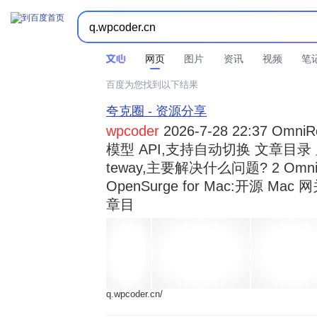



时间不限
所有网页和文件
站点内检索
网页
图片
资讯
视频
笔
百度为您找到以下结果
夸克圈 - 资源分享
wpcoder
2026-7-28 22:37 Omn
模型 API,支持自动切换 文章目录 显示
teway,主要解决什么问题? 2 OmniRou 
OpenSurge for Mac:开源 Ma
章目
q.wpcoder.cn/