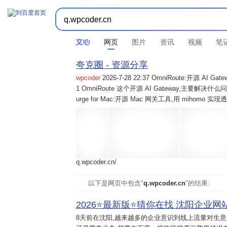
网页
图片
资讯
视频
笔
夸克圈 - 资源分享
wpcoder
2026-7-28 22:37 OmniRoute:开源 
1 OmniRoute 这个开源 AI Gateway,主要解决什么问题? 2
urge for Mac:开源 Mac 网关工具,用 mihomo 
q.wpcoder.cn/
以下是网页中包含"
q.wpcoder.cn
"的结果:
2026⭐️最新版⭐️猜你在找 沈阳企业网站
8天前
在沈阳,越来越多的企业意识到线上流量对生