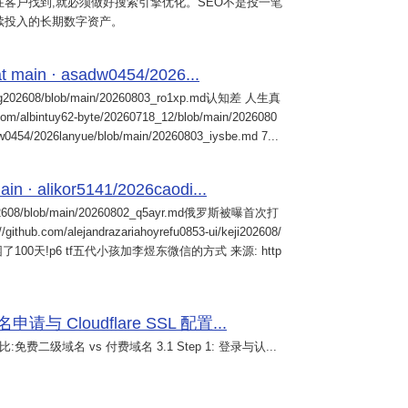
客户找到,就必须做好搜索引擎优化。SEO不是投一笔
续投入的长期数字资产。
 main · asadw0454/2026...
ng202608/blob/main/20260803_ro1xp.md认知差 人生真
intuy62-byte/20260718_12/blob/main/2026080
0454/2026lanyue/blob/main/20260803_iysbe.md 7...
n · alikor5141/2026caodi...
02608/blob/main/20260802_q5ayr.md俄罗斯被曝首次打
m/alejandrazariahoyrefu0853-ui/keji202608/
们被困了100天!p6 tf五代小孩加李煜东微信的方式 来源: http
 Cloudflare SSL 配置...
免费二级域名 vs 付费域名 3.1 Step 1: 登录与认...