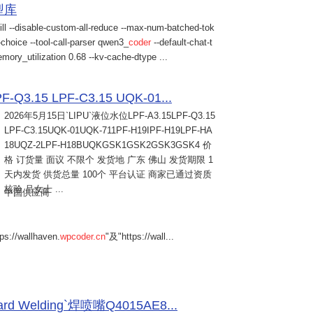
模型库
ill --disable-custom-all-reduce --max-num-batched-tok
choice --tool-call-parser qwen3_
coder
--default-chat-t
mory_utilization 0.68 --kv-cache-dtype ...
Q3.15 LPF-C3.15 UQK-01...
2026年5月15日
`LIPU`液位水位LPF-A3.15LPF-Q3.15
LPF-C3.15UQK-01UQK-711PF-H19IPF-H19LPF-HA
18UQZ-2LPF-H18BUQKGSK1GSK2GSK3GSK4 价
格 订货量 面议 不限个 发货地 广东 佛山 发货期限 1
天内发货 供货总量 100个 平台认证 商家已通过资质
核验 吕女士 ...
中国供应商
s://wallhaven.
wpcoder.cn
"及"https://wall...
Welding`焊喷嘴Q4015AE8...