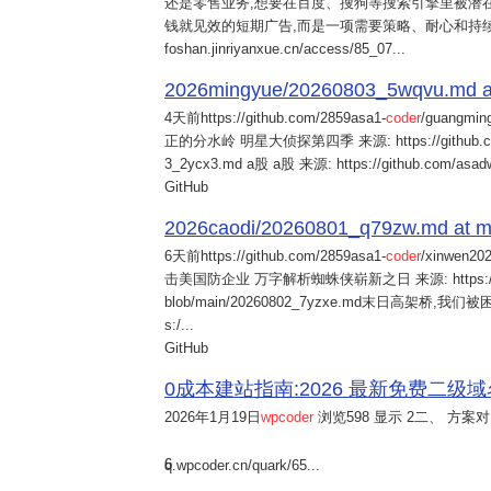
还是零售业务,想要在百度、搜狗等搜索引擎里被潜在
钱就见效的短期广告,而是一项需要策略、耐心和持
foshan.jinriyanxue.cn/access/85_07...
2026mingyue/20260803_5wqvu.md at
4天前
https://github.com/2859asa1-
coder
/guangmi
正的分水岭 明星大侦探第四季 来源: https://github.com/alb
3_2ycx3.md a股 a股 来源: https://github.com/asadw
GitHub
2026caodi/20260801_q79zw.md at mai
6天前
https://github.com/2859asa1-
coder
/xinwen2
击美国防企业 万字解析蜘蛛侠崭新之日 来源: https://github.co
blob/main/20260802_7yzxe.md末日高架桥,我
s:/...
GitHub
0成本建站指南:2026 最新免费二级域名申请与
2026年1月19日
wpcoder
浏览598 显示 2二、 方案对比:
6
q.wpcoder.cn/quark/65...