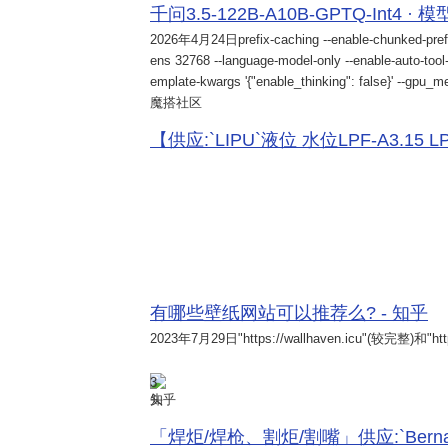
千问3.5-122B-A10B-GPTQ-Int4 · 
2026年4月24日
prefix-caching --enable-chunked-pref
ens 32768 --language-model-only --enable-auto-tool-
emplate-kwargs '{"enable_thinking": false}' --gpu_me
魔搭社区
【供应:`LIPU`液位 水位LPF-A3.15 LPF-
有哪些壁纸网站可以推荐么? - 知乎
2023年7月29日
"https://wallhaven.icu"(较完整)和"http
3
知乎
「焊炬/焊枪、割炬/割嘴」供应:`Bernard 