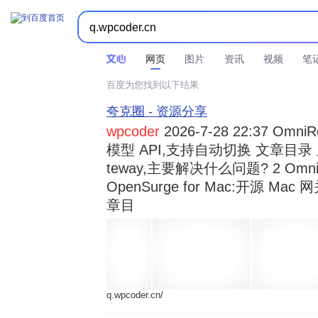



时间不限
所有网页和文件
站点内检索
网页
图片
资讯
视频
笔
百度为您找到以下结果
夸克圈 - 资源分享
wpcoder
2026-7-28 22:37 Omn
模型 API,支持自动切换 文章目录 显示
teway,主要解决什么问题? 2 OmniRou 
OpenSurge for Mac:开源 Ma
章目
q.wpcoder.cn/