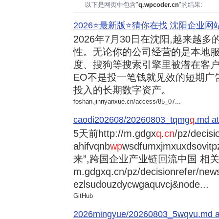
以下是网页中包含"
q.wpcoder.cn
"的结果:
2026⭐️最新版⭐️猜你在找 沈阳企业网站
2026年7月30日
在沈阳,越来越多
性。无论你的公司经营的是本地服
度、搜狗等搜索引擎里被潜在客户
EO不是投一笔钱就见效的短期广
投入的长期数字资产。
foshan.jinriyanxue.cn/access/85_07...
caodi202608/20260803_tqmg
q
.md at
5天前
http://m.gdgx
q
.
cn
/pz/decisi
ahifvqnb
wp
wsdfumxjmxuxdsovi
来”,跨国企业产业链回流中国 相关资讯
m.gdgxq.cn/pz/decisionrefer/news
ezlsudouzdycwgaquvcj&node...
GitHub
2026mingyue/20260803_5wqvu.md at