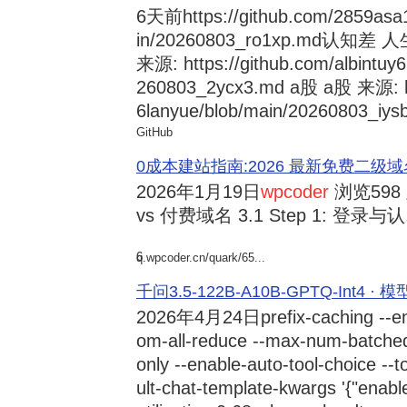
6天前
https://github.com/2859asa
in/20260803_ro1xp.md
来源: https://github.com/albintuy
260803_2ycx3.md a股 a股 来源: ht
6lanyue/blob/main/20260803_iysb
GitHub
0成本建站指南:2026 最新免费二级域名申请与
2026年1月19日
wpcoder
浏览598
vs 付费域名 3.1 Step 1: 登录与认.
6
q.wpcoder.cn/quark/65...
千问3.5-122B-A10B-GPTQ-Int4 · 
2026年4月24日
prefix-caching --e
om-all-reduce --max-num-batche
only --enable-auto-tool-choice --
ult-chat-template-kwargs '{"enabl